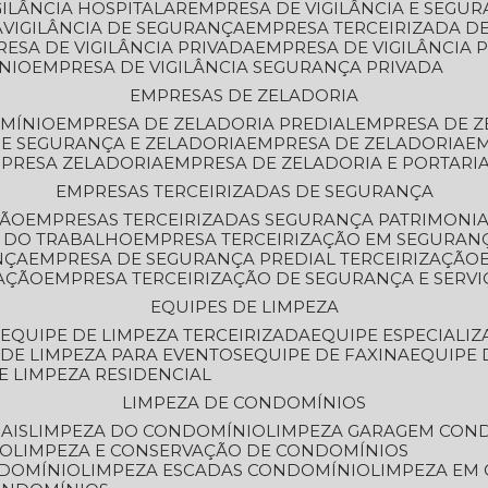
GILÂNCIA HOSPITALAR
EMPRESA DE VIGILÂNCIA E SEGU
A
VIGILÂNCIA DE SEGURANÇA
EMPRESA TERCEIRIZADA DE
RESA DE VIGILÂNCIA PRIVADA
EMPRESA DE VIGILÂNCIA 
ÔNIO
EMPRESA DE VIGILÂNCIA SEGURANÇA PRIVADA
EMPRESAS DE ZELADORIA
OMÍNIO
EMPRESA DE ZELADORIA PREDIAL
EMPRESA DE 
DE SEGURANÇA E ZELADORIA
EMPRESA DE ZELADORIA
E
MPRESA ZELADORIA
EMPRESA DE ZELADORIA E PORTARI
EMPRESAS TERCEIRIZADAS DE SEGURANÇA
ÇÃO
EMPRESAS TERCEIRIZADAS SEGURANÇA PATRIMONI
A DO TRABALHO
EMPRESA TERCEIRIZAÇÃO EM SEGURAN
NÇA
EMPRESA DE SEGURANÇA PREDIAL TERCEIRIZAÇÃO
ZAÇÃO
EMPRESA TERCEIRIZAÇÃO DE SEGURANÇA E SERVI
EQUIPES DE LIMPEZA
A
EQUIPE DE LIMPEZA TERCEIRIZADA
EQUIPE ESPECIALI
E DE LIMPEZA PARA EVENTOS
EQUIPE DE FAXINA
EQUIPE
DE LIMPEZA RESIDENCIAL
LIMPEZA DE CONDOMÍNIOS
AIS
LIMPEZA DO CONDOMÍNIO
LIMPEZA GARAGEM CON
IO
LIMPEZA E CONSERVAÇÃO DE CONDOMÍNIOS
NDOMÍNIO
LIMPEZA ESCADAS CONDOMÍNIO
LIMPEZA EM