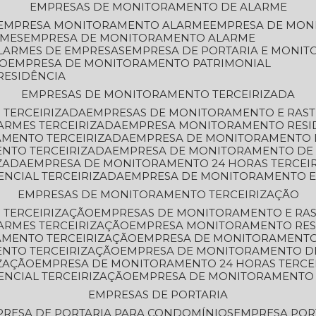
EMPRESAS DE MONITORAMENTO DE ALARME
EMPRESA MONITORAMENTO ALARME
EMPRESA DE MO
RMES
EMPRESA DE MONITORAMENTO ALARME
LARMES DE EMPRESAS
EMPRESA DE PORTARIA E MONI
TO
EMPRESA DE MONITORAMENTO PATRIMONIAL
RESIDÊNCIA
EMPRESAS DE MONITORAMENTO TERCEIRIZADA
 TERCEIRIZADA
EMPRESAS DE MONITORAMENTO E RAS
ARMES TERCEIRIZADA
EMPRESA MONITORAMENTO RESI
AMENTO TERCEIRIZADA
EMPRESA DE MONITORAMENTO 
ENTO TERCEIRIZADA
EMPRESA DE MONITORAMENTO DE
ZADA
EMPRESA DE MONITORAMENTO 24 HORAS TERCEI
ENCIAL TERCEIRIZADA
EMPRESA DE MONITORAMENTO E
EMPRESAS DE MONITORAMENTO TERCEIRIZAÇÃO
 TERCEIRIZAÇÃO
EMPRESAS DE MONITORAMENTO E RA
ARMES TERCEIRIZAÇÃO
EMPRESA MONITORAMENTO RES
AMENTO TERCEIRIZAÇÃO
EMPRESA DE MONITORAMENTO
ENTO TERCEIRIZAÇÃO
EMPRESA DE MONITORAMENTO D
ZAÇÃO
EMPRESA DE MONITORAMENTO 24 HORAS TERCE
ENCIAL TERCEIRIZAÇÃO
EMPRESA DE MONITORAMENTO 
EMPRESAS DE PORTARIA
PRESA DE PORTARIA PARA CONDOMÍNIOS
EMPRESA POR