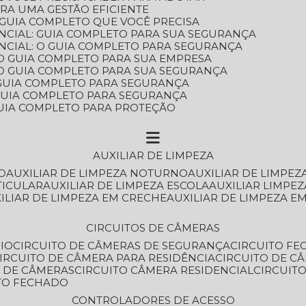
ARA UMA GESTÃO EFICIENTE
 GUIA COMPLETO QUE VOCÊ PRECISA
NCIAL: GUIA COMPLETO PARA SUA SEGURANÇA
NCIAL: O GUIA COMPLETO PARA SEGURANÇA
 O GUIA COMPLETO PARA SUA EMPRESA
: O GUIA COMPLETO PARA SUA SEGURANÇA
: GUIA COMPLETO PARA SEGURANÇA
: GUIA COMPLETO PARA SEGURANÇA
 GUIA COMPLETO PARA PROTEÇÃO
AUXILIAR DE LIMPEZA
O
AUXILIAR DE LIMPEZA NOTURNO
AUXILIAR DE LIMPEZ
TICULAR
AUXILIAR DE LIMPEZA ESCOLA
AUXILIAR LIMPEZ
XILIAR DE LIMPEZA EM CRECHE
AUXILIAR DE LIMPEZA E
CIRCUITOS DE CÂMERAS
IO
CIRCUITO DE CÂMERAS DE SEGURANÇA
CIRCUITO F
CIRCUITO DE CÂMERA PARA RESIDÊNCIA
CIRCUITO DE C
O DE CÂMERAS
CIRCUITO CÂMERA RESIDENCIAL
CIRCUI
ITO FECHADO
CONTROLADORES DE ACESSO