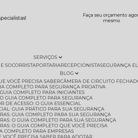
Faça seu orçamento ago
ecialistas!
mesmo
SERVIÇOS
L E SOCORRISTA
PORTARIA
RECEPCIONISTA
SEGURANÇA E
BLOG
QUE VOCÊ PRECISA SABER
CÂMERA DE CIRCUITO FECHAD
GUIA COMPLETO PARA SEGURANÇA PROATIVA
O GUIA COMPLETO PARA INICIANTES
 O GUIA COMPLETO PARA SEGURANÇA
 DE ACESSO: O GUIA ESSENCIAL
IAL: GUIA PRÁTICO PARA SUA SEGURANÇA
ORAS: GUIA COMPLETO PARA SUA SEGURANÇA
ORAS: O GUIA COMPLETO PARA SUA SEGURANÇA
RAS: O GUIA COMPLETO QUE VOCÊ PRECISA
UIA COMPLETO PARA EMPRESAS
E VOCÊ PRECISA SABER PARA ADOTAR