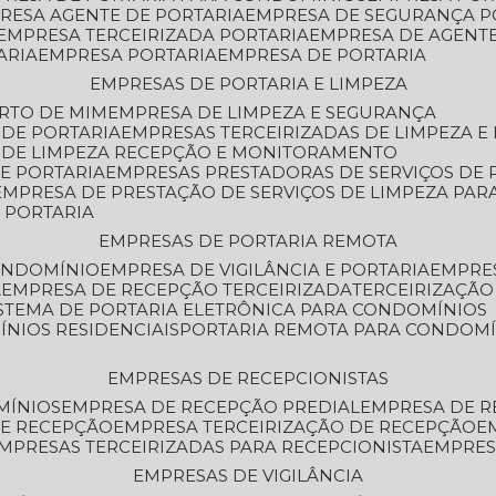
PRESA AGENTE DE PORTARIA
EMPRESA DE SEGURANÇA P
EMPRESA TERCEIRIZADA PORTARIA
EMPRESA DE AGENT
ARIA
EMPRESA PORTARIA
EMPRESA DE PORTARIA
EMPRESAS DE PORTARIA E LIMPEZA
ERTO DE MIM
EMPRESA DE LIMPEZA E SEGURANÇA
 DE PORTARIA
EMPRESAS TERCEIRIZADAS DE LIMPEZA E
S DE LIMPEZA RECEPÇÃO E MONITORAMENTO
DE PORTARIA
EMPRESAS PRESTADORAS DE SERVIÇOS DE 
EMPRESA DE PRESTAÇÃO DE SERVIÇOS DE LIMPEZA PA
E PORTARIA
EMPRESAS DE PORTARIA REMOTA
CONDOMÍNIO
EMPRESA DE VIGILÂNCIA E PORTARIA
EMPRE
A
EMPRESA DE RECEPÇÃO TERCEIRIZADA
TERCEIRIZAÇÃ
ISTEMA DE PORTARIA ELETRÔNICA PARA CONDOMÍNIOS
ÍNIOS RESIDENCIAIS
PORTARIA REMOTA PARA CONDOMÍ
EMPRESAS DE RECEPCIONISTAS
MÍNIOS
EMPRESA DE RECEPÇÃO PREDIAL
EMPRESA DE 
DE RECEPÇÃO
EMPRESA TERCEIRIZAÇÃO DE RECEPÇÃO
EMPRESAS TERCEIRIZADAS PARA RECEPCIONISTA
EMPRE
EMPRESAS DE VIGILÂNCIA