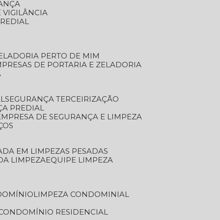
RANÇA
 VIGILÂNCIA
PREDIAL
ZELADORIA PERTO DE MIM
MPRESAS DE PORTARIA E ZELADORIA
A
AL
SEGURANÇA TERCEIRIZAÇÃO
ÇA PREDIAL
EMPRESA DE SEGURANÇA E LIMPEZA
ÇOS
ZADA EM LIMPEZAS PESADAS
 DA LIMPEZA
EQUIPE LIMPEZA
DOMÍNIO
LIMPEZA CONDOMINIAL
 CONDOMÍNIO RESIDENCIAL