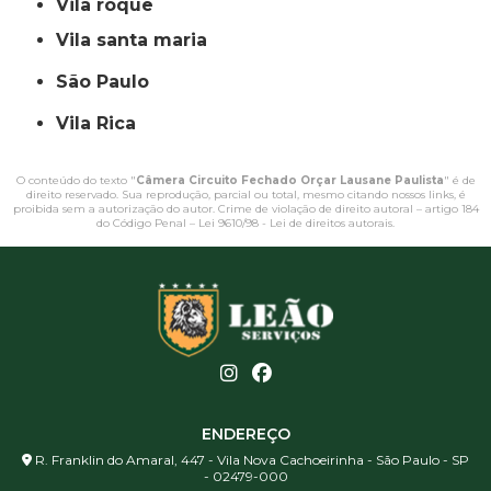
vila roque
vila santa maria
São Paulo
Vila Rica
O conteúdo do texto "
Câmera Circuito Fechado Orçar Lausane Paulista
" é de
direito reservado. Sua reprodução, parcial ou total, mesmo citando nossos links, é
proibida sem a autorização do autor. Crime de violação de direito autoral – artigo 184
do Código Penal –
Lei 9610/98 - Lei de direitos autorais
.
ENDEREÇO
R. Franklin do Amaral, 447 - Vila Nova Cachoeirinha - São Paulo - SP
- 02479-000