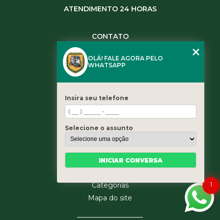
ATENDIMENTO 24 HORAS
CONTATO
(11) 3984-0344
OLÁ! FALE AGORA PELO
(11) 3461-5871
WHATSAPP
(11) 3984-0344
contato@leaoservicos.com.br
Insira seu telefone
MENU
Home
Selecione o assunto
Quem somos
Serviços
Blog
INICIAR CONVERSA
Contato
1
Categorias
Mapa do site