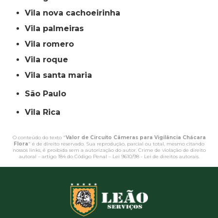
vila nova cachoeirinha
vila palmeiras
vila romero
vila roque
vila santa maria
São Paulo
Vila Rica
O conteúdo do texto "
Valor de Circuito Câmeras para Vigilância Chácara
Flora
" é de direito reservado. Sua reprodução, parcial ou total, mesmo citando
nossos links, é proibida sem a autorização do autor. Crime de violação de direito
autoral – artigo 184 do Código Penal –
Lei 9610/98 - Lei de direitos autorais
.