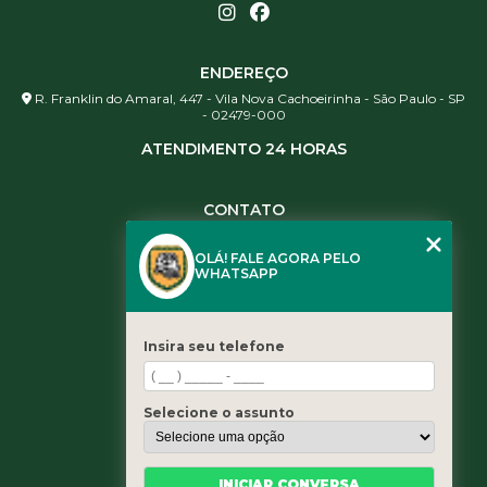
ENDEREÇO
R. Franklin do Amaral, 447 - Vila Nova Cachoeirinha - São Paulo - SP
- 02479-000
ATENDIMENTO 24 HORAS
CONTATO
(11) 3984-0344
OLÁ! FALE AGORA PELO
(11) 3461-5871
WHATSAPP
(11) 3984-0344
contato@leaoservicos.com.br
Insira seu telefone
MENU
Home
Selecione o assunto
Quem somos
Serviços
Blog
INICIAR CONVERSA