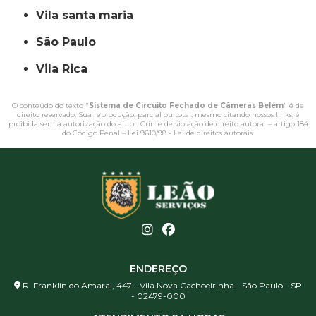
vila santa maria
São Paulo
Vila Rica
O conteúdo do texto "
Sistema de Circuito Fechado de Câmeras Belém
" é de
direito reservado. Sua reprodução, parcial ou total, mesmo citando nossos links, é
proibida sem a autorização do autor. Crime de violação de direito autoral – artigo 184
do Código Penal –
Lei 9610/98 - Lei de direitos autorais
.
ENDEREÇO
R. Franklin do Amaral, 447 - Vila Nova Cachoeirinha - São Paulo - SP
- 02479-000