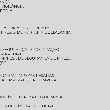
RANÇA
 VIGILÂNCIA
PREDIAL
ZELADORIA PERTO DE MIM
MPRESAS DE PORTARIA E ZELADORIA
A
AL
SEGURANÇA TERCEIRIZAÇÃO
ÇA PREDIAL
EMPRESA DE SEGURANÇA E LIMPEZA
ÇOS
ZADA EM LIMPEZAS PESADAS
 DA LIMPEZA
EQUIPE LIMPEZA
DOMÍNIO
LIMPEZA CONDOMINIAL
 CONDOMÍNIO RESIDENCIAL