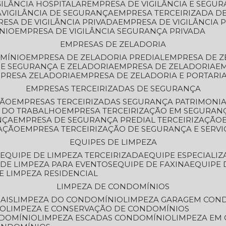
GILÂNCIA HOSPITALAR
EMPRESA DE VIGILÂNCIA E SEGU
A
VIGILÂNCIA DE SEGURANÇA
EMPRESA TERCEIRIZADA DE
RESA DE VIGILÂNCIA PRIVADA
EMPRESA DE VIGILÂNCIA 
ÔNIO
EMPRESA DE VIGILÂNCIA SEGURANÇA PRIVADA
EMPRESAS DE ZELADORIA
OMÍNIO
EMPRESA DE ZELADORIA PREDIAL
EMPRESA DE 
DE SEGURANÇA E ZELADORIA
EMPRESA DE ZELADORIA
E
MPRESA ZELADORIA
EMPRESA DE ZELADORIA E PORTARI
EMPRESAS TERCEIRIZADAS DE SEGURANÇA
ÇÃO
EMPRESAS TERCEIRIZADAS SEGURANÇA PATRIMONI
A DO TRABALHO
EMPRESA TERCEIRIZAÇÃO EM SEGURAN
NÇA
EMPRESA DE SEGURANÇA PREDIAL TERCEIRIZAÇÃO
ZAÇÃO
EMPRESA TERCEIRIZAÇÃO DE SEGURANÇA E SERVI
EQUIPES DE LIMPEZA
A
EQUIPE DE LIMPEZA TERCEIRIZADA
EQUIPE ESPECIALI
E DE LIMPEZA PARA EVENTOS
EQUIPE DE FAXINA
EQUIPE
DE LIMPEZA RESIDENCIAL
LIMPEZA DE CONDOMÍNIOS
AIS
LIMPEZA DO CONDOMÍNIO
LIMPEZA GARAGEM CON
IO
LIMPEZA E CONSERVAÇÃO DE CONDOMÍNIOS
NDOMÍNIO
LIMPEZA ESCADAS CONDOMÍNIO
LIMPEZA EM