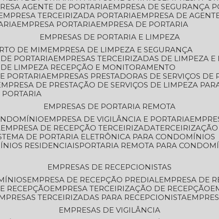
PRESA AGENTE DE PORTARIA
EMPRESA DE SEGURANÇA P
EMPRESA TERCEIRIZADA PORTARIA
EMPRESA DE AGENT
ARIA
EMPRESA PORTARIA
EMPRESA DE PORTARIA
EMPRESAS DE PORTARIA E LIMPEZA
ERTO DE MIM
EMPRESA DE LIMPEZA E SEGURANÇA
 DE PORTARIA
EMPRESAS TERCEIRIZADAS DE LIMPEZA E
S DE LIMPEZA RECEPÇÃO E MONITORAMENTO
DE PORTARIA
EMPRESAS PRESTADORAS DE SERVIÇOS DE 
EMPRESA DE PRESTAÇÃO DE SERVIÇOS DE LIMPEZA PA
E PORTARIA
EMPRESAS DE PORTARIA REMOTA
CONDOMÍNIO
EMPRESA DE VIGILÂNCIA E PORTARIA
EMPRE
A
EMPRESA DE RECEPÇÃO TERCEIRIZADA
TERCEIRIZAÇÃ
ISTEMA DE PORTARIA ELETRÔNICA PARA CONDOMÍNIOS
ÍNIOS RESIDENCIAIS
PORTARIA REMOTA PARA CONDOMÍ
EMPRESAS DE RECEPCIONISTAS
MÍNIOS
EMPRESA DE RECEPÇÃO PREDIAL
EMPRESA DE 
DE RECEPÇÃO
EMPRESA TERCEIRIZAÇÃO DE RECEPÇÃO
EMPRESAS TERCEIRIZADAS PARA RECEPCIONISTA
EMPRE
EMPRESAS DE VIGILÂNCIA