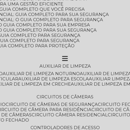
ARA UMA GESTÃO EFICIENTE
 GUIA COMPLETO QUE VOCÊ PRECISA
NCIAL: GUIA COMPLETO PARA SUA SEGURANÇA
NCIAL: O GUIA COMPLETO PARA SEGURANÇA
 O GUIA COMPLETO PARA SUA EMPRESA
: O GUIA COMPLETO PARA SUA SEGURANÇA
: GUIA COMPLETO PARA SEGURANÇA
: GUIA COMPLETO PARA SEGURANÇA
 GUIA COMPLETO PARA PROTEÇÃO
AUXILIAR DE LIMPEZA
O
AUXILIAR DE LIMPEZA NOTURNO
AUXILIAR DE LIMPEZ
TICULAR
AUXILIAR DE LIMPEZA ESCOLA
AUXILIAR LIMPEZ
XILIAR DE LIMPEZA EM CRECHE
AUXILIAR DE LIMPEZA E
CIRCUITOS DE CÂMERAS
IO
CIRCUITO DE CÂMERAS DE SEGURANÇA
CIRCUITO F
CIRCUITO DE CÂMERA PARA RESIDÊNCIA
CIRCUITO DE C
O DE CÂMERAS
CIRCUITO CÂMERA RESIDENCIAL
CIRCUI
ITO FECHADO
CONTROLADORES DE ACESSO