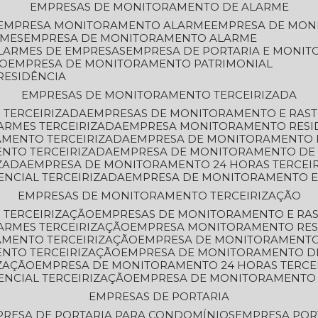
EMPRESAS DE MONITORAMENTO DE ALARME
EMPRESA MONITORAMENTO ALARME
EMPRESA DE MO
RMES
EMPRESA DE MONITORAMENTO ALARME
LARMES DE EMPRESAS
EMPRESA DE PORTARIA E MONI
TO
EMPRESA DE MONITORAMENTO PATRIMONIAL
RESIDÊNCIA
EMPRESAS DE MONITORAMENTO TERCEIRIZADA
 TERCEIRIZADA
EMPRESAS DE MONITORAMENTO E RAS
ARMES TERCEIRIZADA
EMPRESA MONITORAMENTO RESI
AMENTO TERCEIRIZADA
EMPRESA DE MONITORAMENTO 
ENTO TERCEIRIZADA
EMPRESA DE MONITORAMENTO DE
ZADA
EMPRESA DE MONITORAMENTO 24 HORAS TERCEI
ENCIAL TERCEIRIZADA
EMPRESA DE MONITORAMENTO E
EMPRESAS DE MONITORAMENTO TERCEIRIZAÇÃO
 TERCEIRIZAÇÃO
EMPRESAS DE MONITORAMENTO E RA
ARMES TERCEIRIZAÇÃO
EMPRESA MONITORAMENTO RES
AMENTO TERCEIRIZAÇÃO
EMPRESA DE MONITORAMENTO
ENTO TERCEIRIZAÇÃO
EMPRESA DE MONITORAMENTO D
ZAÇÃO
EMPRESA DE MONITORAMENTO 24 HORAS TERCE
ENCIAL TERCEIRIZAÇÃO
EMPRESA DE MONITORAMENTO 
EMPRESAS DE PORTARIA
PRESA DE PORTARIA PARA CONDOMÍNIOS
EMPRESA POR