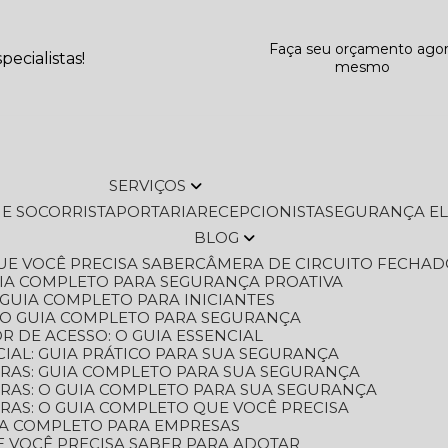
Faça seu orçamento ago
ecialistas!
mesmo
SERVIÇOS
L E SOCORRISTA
PORTARIA
RECEPCIONISTA
SEGURANÇA E
BLOG
QUE VOCÊ PRECISA SABER
CÂMERA DE CIRCUITO FECHAD
GUIA COMPLETO PARA SEGURANÇA PROATIVA
O GUIA COMPLETO PARA INICIANTES
 O GUIA COMPLETO PARA SEGURANÇA
 DE ACESSO: O GUIA ESSENCIAL
IAL: GUIA PRÁTICO PARA SUA SEGURANÇA
ORAS: GUIA COMPLETO PARA SUA SEGURANÇA
ORAS: O GUIA COMPLETO PARA SUA SEGURANÇA
RAS: O GUIA COMPLETO QUE VOCÊ PRECISA
UIA COMPLETO PARA EMPRESAS
E VOCÊ PRECISA SABER PARA ADOTAR