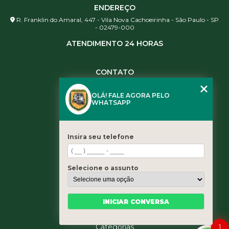
ENDEREÇO
R. Franklin do Amaral, 447 - Vila Nova Cachoeirinha - São Paulo - SP
- 02479-000
ATENDIMENTO 24 HORAS
CONTATO
(11) 3984-0344
OLÁ! FALE AGORA PELO
(11) 3461-5871
WHATSAPP
(11) 3984-0344
contato@leaoservicos.com.br
Insira seu telefone
MENU
Home
Selecione o assunto
Quem somos
Serviços
Blog
INICIAR CONVERSA
Contato
1
Categorias