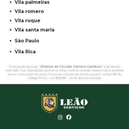
vila palmeiras
vila romero
vila roque
vila santa maria
São Paulo
Vila Rica
O conteúdo do texto "
Sistema de Circuito Câmera Cambuci
" é de direito
reservado. Sua reprodução, parcial ou total, mesmo citando nossos links, é proibida
sem a autorização do autor. Crime de violação de direito autoral – artigo 184 do
Código Penal –
Lei 9610/98 - Lei de direitos autorais
.