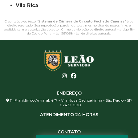
Vila Rica
O conteúdo do texto "
Sistema de Câmera de Circuito Fechado Caierias
" é de
direito reservado. Sua reprodução, parcial ou total, mesmo citando nossos links, é
proibida sem a autorização do autor. Crime de violação de direito autoral – artigo 184
do Código Penal –
Lei 9610/98 - Lei de direitos autorais
.
ENDEREÇO
R. Franklin do Amaral, 447 - Vila Nova Cachoeirinha - São Paulo - SP
- 02479-000
ATENDIMENTO 24 HORAS
CONTATO