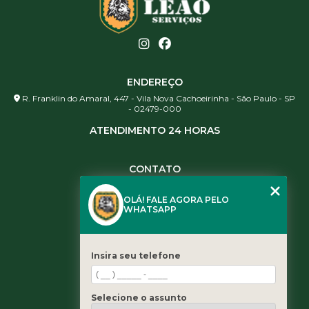
ENDEREÇO
R. Franklin do Amaral, 447 - Vila Nova Cachoeirinha - São Paulo - SP
- 02479-000
ATENDIMENTO 24 HORAS
CONTATO
(11) 3984-0344
OLÁ! FALE AGORA PELO
(11) 3461-5871
WHATSAPP
(11) 3984-0344
contato@leaoservicos.com.br
Insira seu telefone
MENU
Home
Selecione o assunto
Quem somos