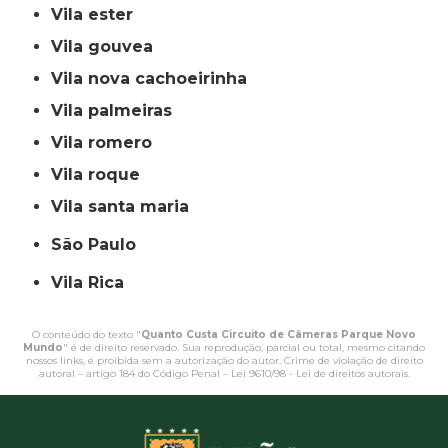
vila ester
vila gouvea
vila nova cachoeirinha
vila palmeiras
vila romero
vila roque
vila santa maria
São Paulo
Vila Rica
O conteúdo do texto "
Quanto Custa Circuito de Câmeras Parque Novo
Mundo
" é de direito reservado. Sua reprodução, parcial ou total, mesmo citando
nossos links, é proibida sem a autorização do autor. Crime de violação de direito
autoral – artigo 184 do Código Penal –
Lei 9610/98 - Lei de direitos autorais
.