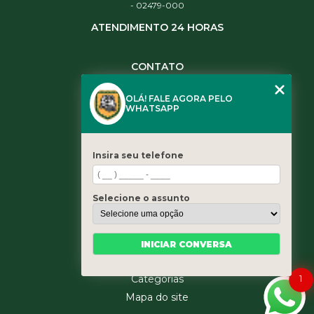
- 02479-000
ATENDIMENTO 24 HORAS
CONTATO
(11) 3984-0344
OLÁ! FALE AGORA PELO
(11) 3461-5871
WHATSAPP
(11) 3984-0344
contato@leaoservicos.com.br
Insira seu telefone
MENU
Home
Selecione o assunto
Quem somos
Serviços
Blog
INICIAR CONVERSA
Contato
1
Categorias
Mapa do site