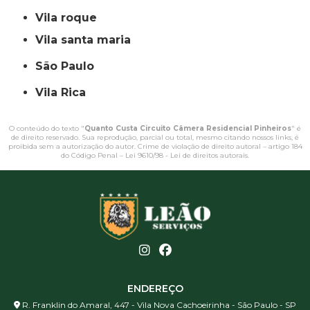
vila roque
vila santa maria
São Paulo
Vila Rica
O conteúdo do texto "
Quanto Custa Circuito Câmera Residencial Pinheiros
" é
de direito reservado. Sua reprodução, parcial ou total, mesmo citando nossos links, é
proibida sem a autorização do autor. Crime de violação de direito autoral – artigo 184
do Código Penal –
Lei 9610/98 - Lei de direitos autorais
.
ENDEREÇO
R. Franklin do Amaral, 447 - Vila Nova Cachoeirinha - São Paulo - SP