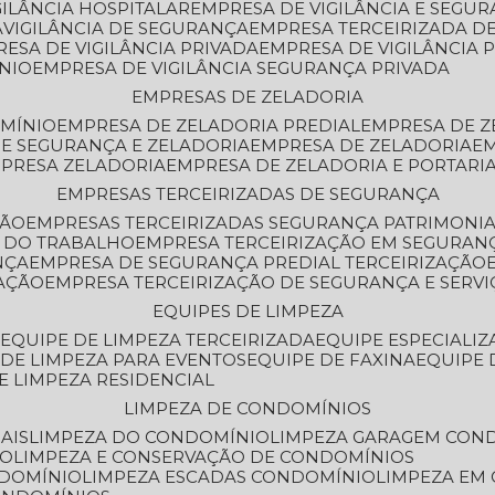
GILÂNCIA HOSPITALAR
EMPRESA DE VIGILÂNCIA E SEGU
A
VIGILÂNCIA DE SEGURANÇA
EMPRESA TERCEIRIZADA DE
RESA DE VIGILÂNCIA PRIVADA
EMPRESA DE VIGILÂNCIA 
ÔNIO
EMPRESA DE VIGILÂNCIA SEGURANÇA PRIVADA
EMPRESAS DE ZELADORIA
OMÍNIO
EMPRESA DE ZELADORIA PREDIAL
EMPRESA DE 
DE SEGURANÇA E ZELADORIA
EMPRESA DE ZELADORIA
E
MPRESA ZELADORIA
EMPRESA DE ZELADORIA E PORTARI
EMPRESAS TERCEIRIZADAS DE SEGURANÇA
ÇÃO
EMPRESAS TERCEIRIZADAS SEGURANÇA PATRIMONI
A DO TRABALHO
EMPRESA TERCEIRIZAÇÃO EM SEGURAN
NÇA
EMPRESA DE SEGURANÇA PREDIAL TERCEIRIZAÇÃO
ZAÇÃO
EMPRESA TERCEIRIZAÇÃO DE SEGURANÇA E SERVI
EQUIPES DE LIMPEZA
A
EQUIPE DE LIMPEZA TERCEIRIZADA
EQUIPE ESPECIALI
E DE LIMPEZA PARA EVENTOS
EQUIPE DE FAXINA
EQUIPE
DE LIMPEZA RESIDENCIAL
LIMPEZA DE CONDOMÍNIOS
AIS
LIMPEZA DO CONDOMÍNIO
LIMPEZA GARAGEM CON
IO
LIMPEZA E CONSERVAÇÃO DE CONDOMÍNIOS
NDOMÍNIO
LIMPEZA ESCADAS CONDOMÍNIO
LIMPEZA EM