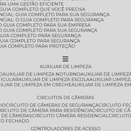
ARA UMA GESTÃO EFICIENTE
 GUIA COMPLETO QUE VOCÊ PRECISA
NCIAL: GUIA COMPLETO PARA SUA SEGURANÇA
NCIAL: O GUIA COMPLETO PARA SEGURANÇA
 O GUIA COMPLETO PARA SUA EMPRESA
: O GUIA COMPLETO PARA SUA SEGURANÇA
: GUIA COMPLETO PARA SEGURANÇA
: GUIA COMPLETO PARA SEGURANÇA
 GUIA COMPLETO PARA PROTEÇÃO
AUXILIAR DE LIMPEZA
O
AUXILIAR DE LIMPEZA NOTURNO
AUXILIAR DE LIMPEZ
TICULAR
AUXILIAR DE LIMPEZA ESCOLA
AUXILIAR LIMPEZ
XILIAR DE LIMPEZA EM CRECHE
AUXILIAR DE LIMPEZA E
CIRCUITOS DE CÂMERAS
IO
CIRCUITO DE CÂMERAS DE SEGURANÇA
CIRCUITO F
CIRCUITO DE CÂMERA PARA RESIDÊNCIA
CIRCUITO DE C
O DE CÂMERAS
CIRCUITO CÂMERA RESIDENCIAL
CIRCUI
ITO FECHADO
CONTROLADORES DE ACESSO