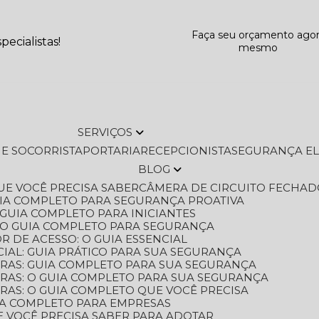
Faça seu orçamento ago
ecialistas!
mesmo
SERVIÇOS
L E SOCORRISTA
PORTARIA
RECEPCIONISTA
SEGURANÇA E
BLOG
QUE VOCÊ PRECISA SABER
CÂMERA DE CIRCUITO FECHAD
GUIA COMPLETO PARA SEGURANÇA PROATIVA
O GUIA COMPLETO PARA INICIANTES
 O GUIA COMPLETO PARA SEGURANÇA
 DE ACESSO: O GUIA ESSENCIAL
IAL: GUIA PRÁTICO PARA SUA SEGURANÇA
ORAS: GUIA COMPLETO PARA SUA SEGURANÇA
ORAS: O GUIA COMPLETO PARA SUA SEGURANÇA
RAS: O GUIA COMPLETO QUE VOCÊ PRECISA
UIA COMPLETO PARA EMPRESAS
E VOCÊ PRECISA SABER PARA ADOTAR