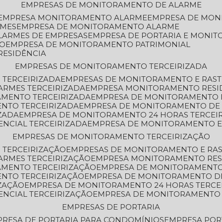
EMPRESAS DE MONITORAMENTO DE ALARME
EMPRESA MONITORAMENTO ALARME
EMPRESA DE MO
RMES
EMPRESA DE MONITORAMENTO ALARME
LARMES DE EMPRESAS
EMPRESA DE PORTARIA E MONI
TO
EMPRESA DE MONITORAMENTO PATRIMONIAL
RESIDÊNCIA
EMPRESAS DE MONITORAMENTO TERCEIRIZADA
 TERCEIRIZADA
EMPRESAS DE MONITORAMENTO E RAS
ARMES TERCEIRIZADA
EMPRESA MONITORAMENTO RESI
AMENTO TERCEIRIZADA
EMPRESA DE MONITORAMENTO 
ENTO TERCEIRIZADA
EMPRESA DE MONITORAMENTO DE
ZADA
EMPRESA DE MONITORAMENTO 24 HORAS TERCEI
ENCIAL TERCEIRIZADA
EMPRESA DE MONITORAMENTO E
EMPRESAS DE MONITORAMENTO TERCEIRIZAÇÃO
 TERCEIRIZAÇÃO
EMPRESAS DE MONITORAMENTO E RA
ARMES TERCEIRIZAÇÃO
EMPRESA MONITORAMENTO RES
AMENTO TERCEIRIZAÇÃO
EMPRESA DE MONITORAMENTO
ENTO TERCEIRIZAÇÃO
EMPRESA DE MONITORAMENTO D
ZAÇÃO
EMPRESA DE MONITORAMENTO 24 HORAS TERCE
ENCIAL TERCEIRIZAÇÃO
EMPRESA DE MONITORAMENTO 
EMPRESAS DE PORTARIA
PRESA DE PORTARIA PARA CONDOMÍNIOS
EMPRESA POR