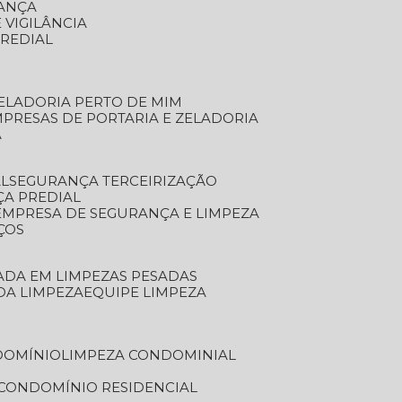
RANÇA
 VIGILÂNCIA
PREDIAL
ZELADORIA PERTO DE MIM
MPRESAS DE PORTARIA E ZELADORIA
A
AL
SEGURANÇA TERCEIRIZAÇÃO
ÇA PREDIAL
EMPRESA DE SEGURANÇA E LIMPEZA
ÇOS
ZADA EM LIMPEZAS PESADAS
 DA LIMPEZA
EQUIPE LIMPEZA
DOMÍNIO
LIMPEZA CONDOMINIAL
 CONDOMÍNIO RESIDENCIAL