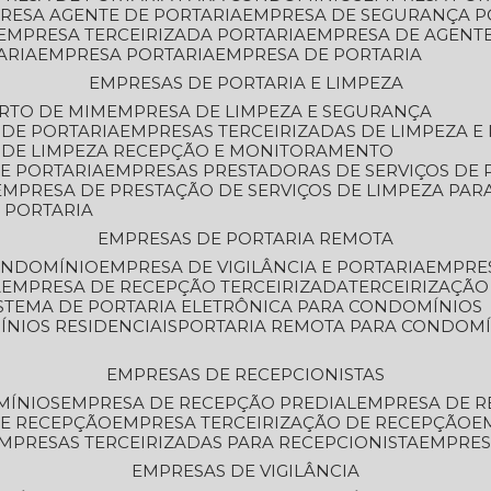
PRESA AGENTE DE PORTARIA
EMPRESA DE SEGURANÇA P
EMPRESA TERCEIRIZADA PORTARIA
EMPRESA DE AGENT
ARIA
EMPRESA PORTARIA
EMPRESA DE PORTARIA
EMPRESAS DE PORTARIA E LIMPEZA
ERTO DE MIM
EMPRESA DE LIMPEZA E SEGURANÇA
 DE PORTARIA
EMPRESAS TERCEIRIZADAS DE LIMPEZA E
S DE LIMPEZA RECEPÇÃO E MONITORAMENTO
DE PORTARIA
EMPRESAS PRESTADORAS DE SERVIÇOS DE 
EMPRESA DE PRESTAÇÃO DE SERVIÇOS DE LIMPEZA PA
E PORTARIA
EMPRESAS DE PORTARIA REMOTA
CONDOMÍNIO
EMPRESA DE VIGILÂNCIA E PORTARIA
EMPRE
A
EMPRESA DE RECEPÇÃO TERCEIRIZADA
TERCEIRIZAÇÃ
ISTEMA DE PORTARIA ELETRÔNICA PARA CONDOMÍNIOS
ÍNIOS RESIDENCIAIS
PORTARIA REMOTA PARA CONDOMÍ
EMPRESAS DE RECEPCIONISTAS
MÍNIOS
EMPRESA DE RECEPÇÃO PREDIAL
EMPRESA DE 
DE RECEPÇÃO
EMPRESA TERCEIRIZAÇÃO DE RECEPÇÃO
EMPRESAS TERCEIRIZADAS PARA RECEPCIONISTA
EMPRE
EMPRESAS DE VIGILÂNCIA