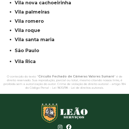
vila nova cachoeirinha
vila palmeiras
vila romero
vila roque
vila santa maria
São Paulo
Vila Rica
O conteúdo do texto "
Circuito Fechado de Câmeras Valores Sumaré
" é de
direito reservado. Sua reprodução, parcial ou total, mesmo citando nossos links, é
proibida sem a autorização do autor. Crime de violação de direito autoral – artigo 184
do Código Penal –
Lei 9610/98 - Lei de direitos autorais
.