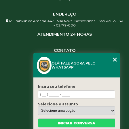
ENDEREÇO
R. Franklin do Amaral, 447 - Vila Nova Cachoeirinha - São Paulo - SP
- 02479-000
ATENDIMENTO 24 HORAS
CONTATO
(11) 3984-0344
OLÁ! FALE AGORA PELO
(11) 3461-5871
WHATSAPP
(11) 3984-0344
contato@leaoservicos.com.br
Insira seu telefone
MENU
Home
Selecione o assunto
Quem somos
Serviços
Blog
INICIAR CONVERSA