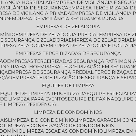
GILÂNCIA HOSPITALAR
EMPRESA DE VIGILÂNCIA E SEGU
A
VIGILÂNCIA DE SEGURANÇA
EMPRESA TERCEIRIZADA DE
RESA DE VIGILÂNCIA PRIVADA
EMPRESA DE VIGILÂNCIA 
ÔNIO
EMPRESA DE VIGILÂNCIA SEGURANÇA PRIVADA
EMPRESAS DE ZELADORIA
OMÍNIO
EMPRESA DE ZELADORIA PREDIAL
EMPRESA DE 
DE SEGURANÇA E ZELADORIA
EMPRESA DE ZELADORIA
E
MPRESA ZELADORIA
EMPRESA DE ZELADORIA E PORTARI
EMPRESAS TERCEIRIZADAS DE SEGURANÇA
ÇÃO
EMPRESAS TERCEIRIZADAS SEGURANÇA PATRIMONI
A DO TRABALHO
EMPRESA TERCEIRIZAÇÃO EM SEGURAN
NÇA
EMPRESA DE SEGURANÇA PREDIAL TERCEIRIZAÇÃO
ZAÇÃO
EMPRESA TERCEIRIZAÇÃO DE SEGURANÇA E SERVI
EQUIPES DE LIMPEZA
A
EQUIPE DE LIMPEZA TERCEIRIZADA
EQUIPE ESPECIALI
E DE LIMPEZA PARA EVENTOS
EQUIPE DE FAXINA
EQUIPE
DE LIMPEZA RESIDENCIAL
LIMPEZA DE CONDOMÍNIOS
AIS
LIMPEZA DO CONDOMÍNIO
LIMPEZA GARAGEM CON
IO
LIMPEZA E CONSERVAÇÃO DE CONDOMÍNIOS
NDOMÍNIO
LIMPEZA ESCADAS CONDOMÍNIO
LIMPEZA EM