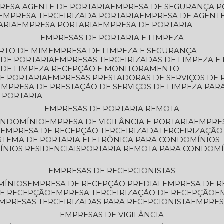
PRESA AGENTE DE PORTARIA
EMPRESA DE SEGURANÇA P
EMPRESA TERCEIRIZADA PORTARIA
EMPRESA DE AGENT
ARIA
EMPRESA PORTARIA
EMPRESA DE PORTARIA
EMPRESAS DE PORTARIA E LIMPEZA
ERTO DE MIM
EMPRESA DE LIMPEZA E SEGURANÇA
 DE PORTARIA
EMPRESAS TERCEIRIZADAS DE LIMPEZA E
S DE LIMPEZA RECEPÇÃO E MONITORAMENTO
DE PORTARIA
EMPRESAS PRESTADORAS DE SERVIÇOS DE 
EMPRESA DE PRESTAÇÃO DE SERVIÇOS DE LIMPEZA PA
E PORTARIA
EMPRESAS DE PORTARIA REMOTA
CONDOMÍNIO
EMPRESA DE VIGILÂNCIA E PORTARIA
EMPRE
A
EMPRESA DE RECEPÇÃO TERCEIRIZADA
TERCEIRIZAÇÃ
ISTEMA DE PORTARIA ELETRÔNICA PARA CONDOMÍNIOS
ÍNIOS RESIDENCIAIS
PORTARIA REMOTA PARA CONDOMÍ
EMPRESAS DE RECEPCIONISTAS
MÍNIOS
EMPRESA DE RECEPÇÃO PREDIAL
EMPRESA DE 
DE RECEPÇÃO
EMPRESA TERCEIRIZAÇÃO DE RECEPÇÃO
EMPRESAS TERCEIRIZADAS PARA RECEPCIONISTA
EMPRE
EMPRESAS DE VIGILÂNCIA