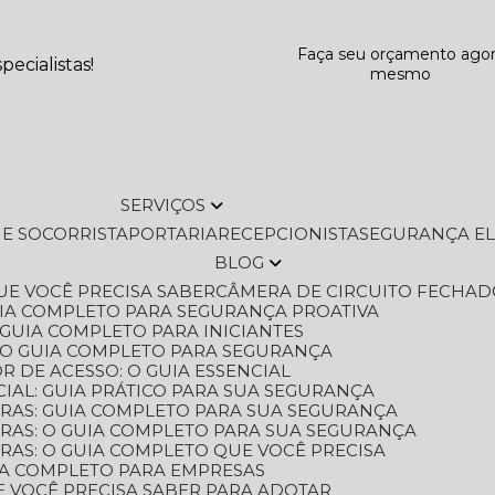
Faça seu orçamento ago
ecialistas!
mesmo
SERVIÇOS
L E SOCORRISTA
PORTARIA
RECEPCIONISTA
SEGURANÇA E
BLOG
QUE VOCÊ PRECISA SABER
CÂMERA DE CIRCUITO FECHAD
GUIA COMPLETO PARA SEGURANÇA PROATIVA
O GUIA COMPLETO PARA INICIANTES
 O GUIA COMPLETO PARA SEGURANÇA
 DE ACESSO: O GUIA ESSENCIAL
IAL: GUIA PRÁTICO PARA SUA SEGURANÇA
ORAS: GUIA COMPLETO PARA SUA SEGURANÇA
ORAS: O GUIA COMPLETO PARA SUA SEGURANÇA
RAS: O GUIA COMPLETO QUE VOCÊ PRECISA
UIA COMPLETO PARA EMPRESAS
E VOCÊ PRECISA SABER PARA ADOTAR