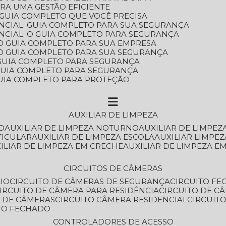
ARA UMA GESTÃO EFICIENTE
 GUIA COMPLETO QUE VOCÊ PRECISA
NCIAL: GUIA COMPLETO PARA SUA SEGURANÇA
NCIAL: O GUIA COMPLETO PARA SEGURANÇA
 O GUIA COMPLETO PARA SUA EMPRESA
: O GUIA COMPLETO PARA SUA SEGURANÇA
: GUIA COMPLETO PARA SEGURANÇA
: GUIA COMPLETO PARA SEGURANÇA
 GUIA COMPLETO PARA PROTEÇÃO
AUXILIAR DE LIMPEZA
O
AUXILIAR DE LIMPEZA NOTURNO
AUXILIAR DE LIMPEZ
TICULAR
AUXILIAR DE LIMPEZA ESCOLA
AUXILIAR LIMPEZ
XILIAR DE LIMPEZA EM CRECHE
AUXILIAR DE LIMPEZA E
CIRCUITOS DE CÂMERAS
IO
CIRCUITO DE CÂMERAS DE SEGURANÇA
CIRCUITO F
CIRCUITO DE CÂMERA PARA RESIDÊNCIA
CIRCUITO DE C
O DE CÂMERAS
CIRCUITO CÂMERA RESIDENCIAL
CIRCUI
ITO FECHADO
CONTROLADORES DE ACESSO