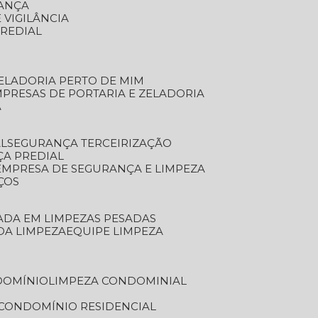
RANÇA
 VIGILÂNCIA
PREDIAL
ZELADORIA PERTO DE MIM
MPRESAS DE PORTARIA E ZELADORIA
A
AL
SEGURANÇA TERCEIRIZAÇÃO
ÇA PREDIAL
EMPRESA DE SEGURANÇA E LIMPEZA
ÇOS
ZADA EM LIMPEZAS PESADAS
 DA LIMPEZA
EQUIPE LIMPEZA
DOMÍNIO
LIMPEZA CONDOMINIAL
 CONDOMÍNIO RESIDENCIAL