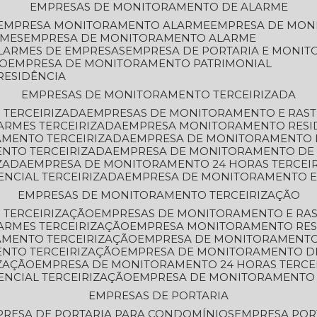
EMPRESAS DE MONITORAMENTO DE ALARME
EMPRESA MONITORAMENTO ALARME
EMPRESA DE MO
RMES
EMPRESA DE MONITORAMENTO ALARME
LARMES DE EMPRESAS
EMPRESA DE PORTARIA E MONI
TO
EMPRESA DE MONITORAMENTO PATRIMONIAL
RESIDÊNCIA
EMPRESAS DE MONITORAMENTO TERCEIRIZADA
 TERCEIRIZADA
EMPRESAS DE MONITORAMENTO E RAS
ARMES TERCEIRIZADA
EMPRESA MONITORAMENTO RESI
AMENTO TERCEIRIZADA
EMPRESA DE MONITORAMENTO 
ENTO TERCEIRIZADA
EMPRESA DE MONITORAMENTO DE
ZADA
EMPRESA DE MONITORAMENTO 24 HORAS TERCEI
ENCIAL TERCEIRIZADA
EMPRESA DE MONITORAMENTO E
EMPRESAS DE MONITORAMENTO TERCEIRIZAÇÃO
 TERCEIRIZAÇÃO
EMPRESAS DE MONITORAMENTO E RA
ARMES TERCEIRIZAÇÃO
EMPRESA MONITORAMENTO RES
AMENTO TERCEIRIZAÇÃO
EMPRESA DE MONITORAMENTO
ENTO TERCEIRIZAÇÃO
EMPRESA DE MONITORAMENTO D
ZAÇÃO
EMPRESA DE MONITORAMENTO 24 HORAS TERCE
ENCIAL TERCEIRIZAÇÃO
EMPRESA DE MONITORAMENTO 
EMPRESAS DE PORTARIA
PRESA DE PORTARIA PARA CONDOMÍNIOS
EMPRESA POR