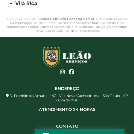
Vila Rica
O conteúdo do texto "
Câmera Circuito Fechado Belém
" é de direito reservado.
Sua reprodução, parcial ou total, mesmo citando nossos links, é proibida sem a
autorização do autor. Crime de violação de direito autoral – artigo 184 do Código
Penal –
Lei 9610/98 - Lei de direitos autorais
.
ENDEREÇO
R. Franklin do Amaral, 447 - Vila Nova Cachoeirinha - São Paulo - SP
- 02479-000
ATENDIMENTO 24 HORAS
CONTATO
(11) 3984-0344