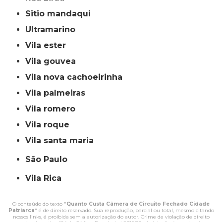
sitio mandaqui
ultramarino
vila ester
vila gouvea
vila nova cachoeirinha
vila palmeiras
vila romero
vila roque
vila santa maria
São Paulo
Vila Rica
O conteúdo do texto "
Quanto Custa Câmera de Circuito Fechado Cidade
Patriarca
" é de direito reservado. Sua reprodução, parcial ou total, mesmo citando
nossos links, é proibida sem a autorização do autor. Crime de violação de direito