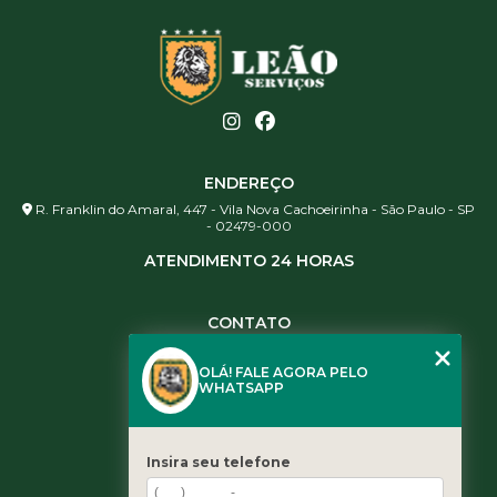
ENDEREÇO
R. Franklin do Amaral, 447 - Vila Nova Cachoeirinha - São Paulo - SP
- 02479-000
ATENDIMENTO 24 HORAS
CONTATO
(11) 3984-0344
OLÁ! FALE AGORA PELO
(11) 3461-5871
WHATSAPP
(11) 3984-0344
contato@leaoservicos.com.br
Insira seu telefone
MENU