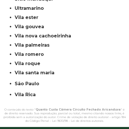
ultramarino
vila ester
vila gouvea
vila nova cachoeirinha
vila palmeiras
vila romero
vila roque
vila santa maria
São Paulo
Vila Rica
O conteúdo do texto "
Quanto Custa Câmera Circuito Fechado Aricanduva
" é
de direito reservado. Sua reprodução, parcial ou total, mesmo citando nossos links, é
proibida sem a autorização do autor. Crime de violação de direito autoral – artigo 184
do Código Penal –
Lei 9610/98 - Lei de direitos autorais
.