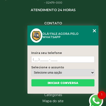
- 02479-000
ATENDIMENTO 24 HORAS
CONTATO
(11) 3984-0344
OLÁ! FALE AGORA PELO
(11) 3461-5871
WHATSAPP
(11) 3984-0344
contato@leaoservicos.com.br
Insira seu telefone
MENU
Home
Selecione o assunto
Quem somos
Serviços
Blog
INICIAR CONVERSA
Contato
1
Categorias
Mapa do site