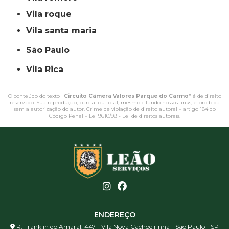
vila roque
vila santa maria
São Paulo
Vila Rica
O conteúdo do texto "
Circuito Câmera Valores Parque do Carmo
" é de direito
reservado. Sua reprodução, parcial ou total, mesmo citando nossos links, é proibida
sem a autorização do autor. Crime de violação de direito autoral – artigo 184 do
Código Penal –
Lei 9610/98 - Lei de direitos autorais
.
ENDEREÇO
R. Franklin do Amaral, 447 - Vila Nova Cachoeirinha - São Paulo - SP