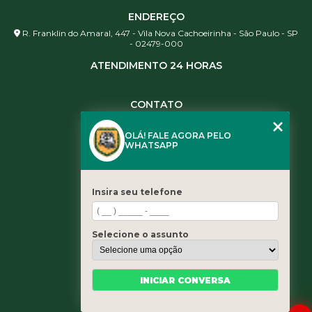
ENDEREÇO
R. Franklin do Amaral, 447 - Vila Nova Cachoeirinha - São Paulo - SP
- 02479-000
ATENDIMENTO 24 HORAS
CONTATO
(11) 3984-0344
OLÁ! FALE AGORA PELO
(11) 3461-5871
WHATSAPP
(11) 3984-0344
contato@leaoservicos.com.br
Insira seu telefone
MENU
Home
Selecione o assunto
Quem somos
Serviços
Blog
INICIAR CONVERSA
Contato