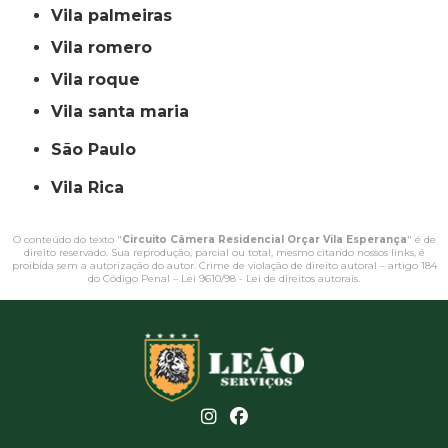
vila palmeiras
vila romero
vila roque
vila santa maria
São Paulo
Vila Rica
O conteúdo do texto "
Circuito Câmera Residencial Orçar Vila Esperança
" é de
direito reservado. Sua reprodução, parcial ou total, mesmo citando nossos links, é
proibida sem a autorização do autor. Crime de violação de direito autoral – artigo 184
do Código Penal –
Lei 9610/98 - Lei de direitos autorais
.