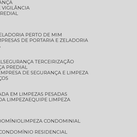
RANÇA
 VIGILÂNCIA
PREDIAL
ZELADORIA PERTO DE MIM
MPRESAS DE PORTARIA E ZELADORIA
A
AL
SEGURANÇA TERCEIRIZAÇÃO
ÇA PREDIAL
EMPRESA DE SEGURANÇA E LIMPEZA
ÇOS
ZADA EM LIMPEZAS PESADAS
 DA LIMPEZA
EQUIPE LIMPEZA
DOMÍNIO
LIMPEZA CONDOMINIAL
 CONDOMÍNIO RESIDENCIAL