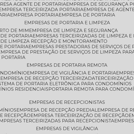
PRESA AGENTE DE PORTARIA
EMPRESA DE SEGURANÇA P
EMPRESA TERCEIRIZADA PORTARIA
EMPRESA DE AGENT
ARIA
EMPRESA PORTARIA
EMPRESA DE PORTARIA
EMPRESAS DE PORTARIA E LIMPEZA
ERTO DE MIM
EMPRESA DE LIMPEZA E SEGURANÇA
 DE PORTARIA
EMPRESAS TERCEIRIZADAS DE LIMPEZA E
S DE LIMPEZA RECEPÇÃO E MONITORAMENTO
DE PORTARIA
EMPRESAS PRESTADORAS DE SERVIÇOS DE 
EMPRESA DE PRESTAÇÃO DE SERVIÇOS DE LIMPEZA PA
E PORTARIA
EMPRESAS DE PORTARIA REMOTA
CONDOMÍNIO
EMPRESA DE VIGILÂNCIA E PORTARIA
EMPRE
A
EMPRESA DE RECEPÇÃO TERCEIRIZADA
TERCEIRIZAÇÃ
ISTEMA DE PORTARIA ELETRÔNICA PARA CONDOMÍNIOS
ÍNIOS RESIDENCIAIS
PORTARIA REMOTA PARA CONDOMÍ
EMPRESAS DE RECEPCIONISTAS
MÍNIOS
EMPRESA DE RECEPÇÃO PREDIAL
EMPRESA DE 
DE RECEPÇÃO
EMPRESA TERCEIRIZAÇÃO DE RECEPÇÃO
EMPRESAS TERCEIRIZADAS PARA RECEPCIONISTA
EMPRE
EMPRESAS DE VIGILÂNCIA