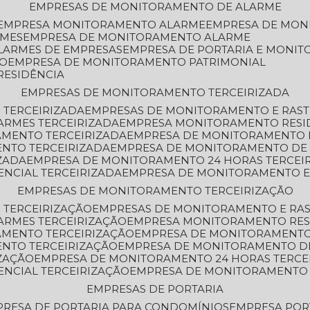
EMPRESAS DE MONITORAMENTO DE ALARME
EMPRESA MONITORAMENTO ALARME
EMPRESA DE MO
RMES
EMPRESA DE MONITORAMENTO ALARME
LARMES DE EMPRESAS
EMPRESA DE PORTARIA E MONI
TO
EMPRESA DE MONITORAMENTO PATRIMONIAL
RESIDÊNCIA
EMPRESAS DE MONITORAMENTO TERCEIRIZADA
 TERCEIRIZADA
EMPRESAS DE MONITORAMENTO E RAS
ARMES TERCEIRIZADA
EMPRESA MONITORAMENTO RESI
AMENTO TERCEIRIZADA
EMPRESA DE MONITORAMENTO 
ENTO TERCEIRIZADA
EMPRESA DE MONITORAMENTO DE
ZADA
EMPRESA DE MONITORAMENTO 24 HORAS TERCEI
ENCIAL TERCEIRIZADA
EMPRESA DE MONITORAMENTO E
EMPRESAS DE MONITORAMENTO TERCEIRIZAÇÃO
 TERCEIRIZAÇÃO
EMPRESAS DE MONITORAMENTO E RA
ARMES TERCEIRIZAÇÃO
EMPRESA MONITORAMENTO RES
AMENTO TERCEIRIZAÇÃO
EMPRESA DE MONITORAMENTO
ENTO TERCEIRIZAÇÃO
EMPRESA DE MONITORAMENTO D
ZAÇÃO
EMPRESA DE MONITORAMENTO 24 HORAS TERCE
ENCIAL TERCEIRIZAÇÃO
EMPRESA DE MONITORAMENTO 
EMPRESAS DE PORTARIA
PRESA DE PORTARIA PARA CONDOMÍNIOS
EMPRESA POR