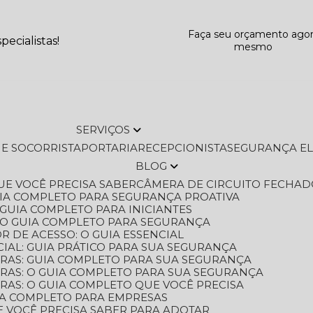
Faça seu orçamento ago
ecialistas!
mesmo
SERVIÇOS
L E SOCORRISTA
PORTARIA
RECEPCIONISTA
SEGURANÇA E
BLOG
QUE VOCÊ PRECISA SABER
CÂMERA DE CIRCUITO FECHAD
GUIA COMPLETO PARA SEGURANÇA PROATIVA
O GUIA COMPLETO PARA INICIANTES
 O GUIA COMPLETO PARA SEGURANÇA
 DE ACESSO: O GUIA ESSENCIAL
IAL: GUIA PRÁTICO PARA SUA SEGURANÇA
ORAS: GUIA COMPLETO PARA SUA SEGURANÇA
ORAS: O GUIA COMPLETO PARA SUA SEGURANÇA
RAS: O GUIA COMPLETO QUE VOCÊ PRECISA
UIA COMPLETO PARA EMPRESAS
E VOCÊ PRECISA SABER PARA ADOTAR