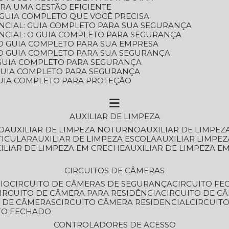
ARA UMA GESTÃO EFICIENTE
 GUIA COMPLETO QUE VOCÊ PRECISA
NCIAL: GUIA COMPLETO PARA SUA SEGURANÇA
NCIAL: O GUIA COMPLETO PARA SEGURANÇA
 O GUIA COMPLETO PARA SUA EMPRESA
: O GUIA COMPLETO PARA SUA SEGURANÇA
: GUIA COMPLETO PARA SEGURANÇA
: GUIA COMPLETO PARA SEGURANÇA
 GUIA COMPLETO PARA PROTEÇÃO
AUXILIAR DE LIMPEZA
O
AUXILIAR DE LIMPEZA NOTURNO
AUXILIAR DE LIMPEZ
TICULAR
AUXILIAR DE LIMPEZA ESCOLA
AUXILIAR LIMPEZ
XILIAR DE LIMPEZA EM CRECHE
AUXILIAR DE LIMPEZA E
CIRCUITOS DE CÂMERAS
IO
CIRCUITO DE CÂMERAS DE SEGURANÇA
CIRCUITO F
CIRCUITO DE CÂMERA PARA RESIDÊNCIA
CIRCUITO DE C
O DE CÂMERAS
CIRCUITO CÂMERA RESIDENCIAL
CIRCUI
ITO FECHADO
CONTROLADORES DE ACESSO