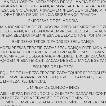
GILÂNCIA HOSPITALAR
EMPRESA DE VIGILÂNCIA E SEGU
A
VIGILÂNCIA DE SEGURANÇA
EMPRESA TERCEIRIZADA DE
RESA DE VIGILÂNCIA PRIVADA
EMPRESA DE VIGILÂNCIA 
ÔNIO
EMPRESA DE VIGILÂNCIA SEGURANÇA PRIVADA
EMPRESAS DE ZELADORIA
OMÍNIO
EMPRESA DE ZELADORIA PREDIAL
EMPRESA DE 
DE SEGURANÇA E ZELADORIA
EMPRESA DE ZELADORIA
E
MPRESA ZELADORIA
EMPRESA DE ZELADORIA E PORTARI
EMPRESAS TERCEIRIZADAS DE SEGURANÇA
ÇÃO
EMPRESAS TERCEIRIZADAS SEGURANÇA PATRIMONI
A DO TRABALHO
EMPRESA TERCEIRIZAÇÃO EM SEGURAN
NÇA
EMPRESA DE SEGURANÇA PREDIAL TERCEIRIZAÇÃO
ZAÇÃO
EMPRESA TERCEIRIZAÇÃO DE SEGURANÇA E SERVI
EQUIPES DE LIMPEZA
A
EQUIPE DE LIMPEZA TERCEIRIZADA
EQUIPE ESPECIALI
E DE LIMPEZA PARA EVENTOS
EQUIPE DE FAXINA
EQUIPE
DE LIMPEZA RESIDENCIAL
LIMPEZA DE CONDOMÍNIOS
AIS
LIMPEZA DO CONDOMÍNIO
LIMPEZA GARAGEM CON
IO
LIMPEZA E CONSERVAÇÃO DE CONDOMÍNIOS
NDOMÍNIO
LIMPEZA ESCADAS CONDOMÍNIO
LIMPEZA EM