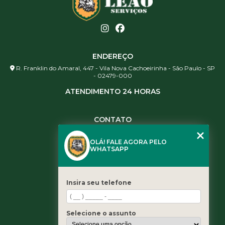
ENDEREÇO
R. Franklin do Amaral, 447 - Vila Nova Cachoeirinha - São Paulo - SP
- 02479-000
ATENDIMENTO 24 HORAS
CONTATO
(11) 3984-0344
OLÁ! FALE AGORA PELO
(11) 3461-5871
WHATSAPP
(11) 3984-0344
contato@leaoservicos.com.br
Insira seu telefone
MENU
Home
Selecione o assunto
Quem somos