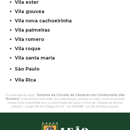
vila ester
vila gouvea
vila nova cachoeirinha
vila palmeiras
vila romero
vila roque
vila santa maria
São Paulo
Vila Rica
O conteúdo do texto "
Sistema de Circuito de Câmeras em Condomínio Vila
Romero
" é de direito reservado. Sua reprodução, parcial ou total, mesmo citando
nossos links, é proibida sem a autorização do autor. Crime de violação de direito
autoral – artigo 184 do Código Penal –
Lei 9610/98 - Lei de direitos autorais
.