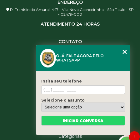
ENDEREÇO
R. Franklin do Amaral, 447 - Vila Nova Cachoeirinha - São Paulo - SP
- 02479-000
ATENDIMENTO 24 HORAS
CONTATO
(11) 3984-0344
OLÁ! FALE AGORA PELO
(11) 3461-5871
WHATSAPP
(11) 3984-0344
contato@leaoservicos.com.br
Insira seu telefone
MENU
Home
Selecione o assunto
Quem somos
Serviços
Blog
INICIAR CONVERSA
Contato
1
Categorias