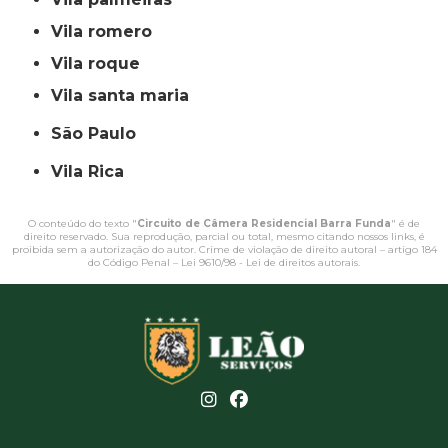
vila romero
vila roque
vila santa maria
São Paulo
Vila Rica
O conteúdo do texto "
Circuito de Câmera Residencial Barra Funda
" é de
direito reservado. Sua reprodução, parcial ou total, mesmo citando nossos links, é
proibida sem a autorização do autor. Crime de violação de direito autoral – artigo 184
do Código Penal –
Lei 9610/98 - Lei de direitos autorais
.