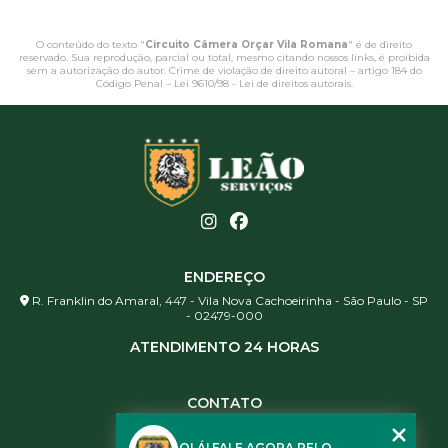
O conteúdo do texto "
Circuito Câmera Orçar Vila Romana
" é de direito
reservado. Sua reprodução, parcial ou total, mesmo citando nossos links, é proibida
sem a autorização do autor. Crime de violação de direito autoral – artigo 184 do
Código Penal –
Lei 9610/98 - Lei de direitos autorais
.
ENDEREÇO
R. Franklin do Amaral, 447 - Vila Nova Cachoeirinha - São Paulo - SP
- 02479-000
ATENDIMENTO 24 HORAS
CONTATO
(11) 3984-0344
OLÁ! FALE AGORA PELO