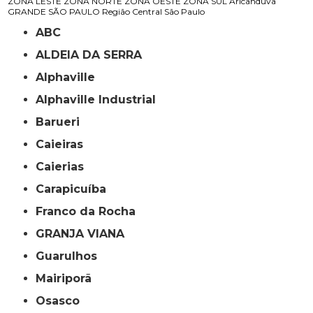
ZONA LESTE
ZONA NORTE
ZONA OESTE
ZONA SUL
Aricanduva
GRANDE SÃO PAULO
Região Central
São Paulo
ABC
ALDEIA DA SERRA
Alphaville
Alphaville Industrial
Barueri
Caieiras
Caierias
Carapicuíba
Franco da Rocha
GRANJA VIANA
Guarulhos
Mairiporã
Osasco