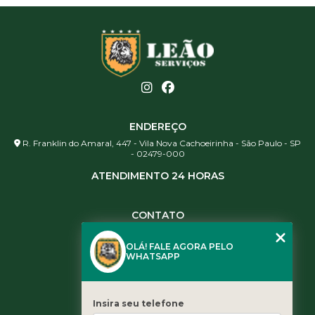
ENDEREÇO
R. Franklin do Amaral, 447 - Vila Nova Cachoeirinha - São Paulo - SP
- 02479-000
ATENDIMENTO 24 HORAS
CONTATO
(11) 3984-0344
OLÁ! FALE AGORA PELO
(11) 3461-5871
WHATSAPP
(11) 3984-0344
contato@leaoservicos.com.br
Insira seu telefone