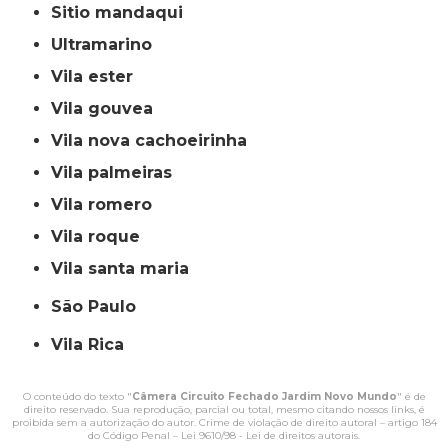
sitio mandaqui
ultramarino
vila ester
vila gouvea
vila nova cachoeirinha
vila palmeiras
vila romero
vila roque
vila santa maria
São Paulo
Vila Rica
O conteúdo do texto "
Câmera Circuito Fechado Jardim Novo Mundo
" é de
direito reservado. Sua reprodução, parcial ou total, mesmo citando nossos links, é
proibida sem a autorização do autor. Crime de violação de direito autoral – artigo 184
do Código Penal –
Lei 9610/98 - Lei de direitos autorais
.