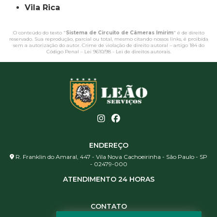
Vila Rica
O conteúdo do texto "
Sistema de Circuito de Câmeras Imirim
" é de direito
reservado. Sua reprodução, parcial ou total, mesmo citando nossos links, é proibida
sem a autorização do autor. Crime de violação de direito autoral – artigo 184 do
Código Penal –
Lei 9610/98 - Lei de direitos autorais
.
ENDEREÇO
R. Franklin do Amaral, 447 - Vila Nova Cachoeirinha - São Paulo - SP
- 02479-000
ATENDIMENTO 24 HORAS
CONTATO