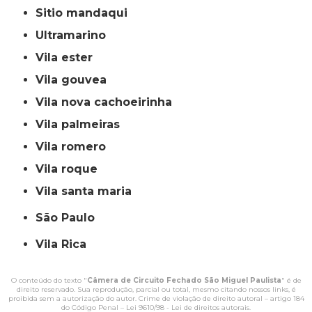
sitio mandaqui
ultramarino
vila ester
vila gouvea
vila nova cachoeirinha
vila palmeiras
vila romero
vila roque
vila santa maria
São Paulo
Vila Rica
O conteúdo do texto "
Câmera de Circuito Fechado São Miguel Paulista
" é de
direito reservado. Sua reprodução, parcial ou total, mesmo citando nossos links, é
proibida sem a autorização do autor. Crime de violação de direito autoral – artigo 184
do Código Penal –
Lei 9610/98 - Lei de direitos autorais
.