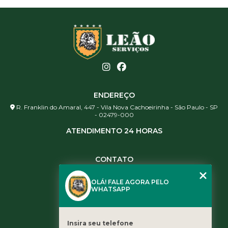
ENDEREÇO
R. Franklin do Amaral, 447 - Vila Nova Cachoeirinha - São Paulo - SP
- 02479-000
ATENDIMENTO 24 HORAS
CONTATO
(11) 3984-0344
OLÁ! FALE AGORA PELO
(11) 3461-5871
WHATSAPP
(11) 3984-0344
contato@leaoservicos.com.br
Insira seu telefone