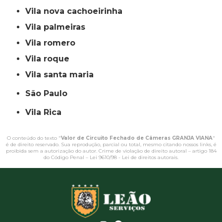
vila nova cachoeirinha
vila palmeiras
vila romero
vila roque
vila santa maria
São Paulo
Vila Rica
O conteúdo do texto "
Valor de Circuito Fechado de Câmeras GRANJA VIANA
"
é de direito reservado. Sua reprodução, parcial ou total, mesmo citando nossos links, é
proibida sem a autorização do autor. Crime de violação de direito autoral – artigo 184
do Código Penal –
Lei 9610/98 - Lei de direitos autorais
.