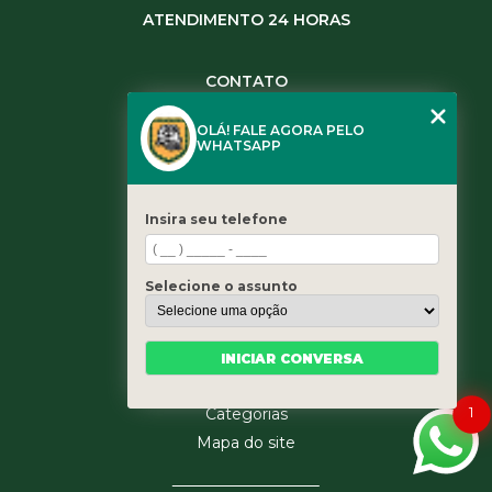
ATENDIMENTO 24 HORAS
CONTATO
(11) 3984-0344
OLÁ! FALE AGORA PELO
(11) 3461-5871
WHATSAPP
(11) 3984-0344
contato@leaoservicos.com.br
Insira seu telefone
MENU
Home
Selecione o assunto
Quem somos
Serviços
Blog
INICIAR CONVERSA
Contato
1
Categorias
Mapa do site