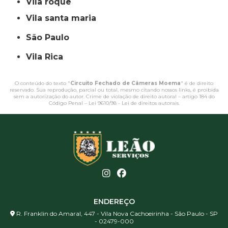
vila roque
vila santa maria
São Paulo
Vila Rica
O conteúdo do texto "
Circuito Fechado de Câmeras Moema
" é de direito
reservado. Sua reprodução, parcial ou total, mesmo citando nossos links, é proibida
sem a autorização do autor. Crime de violação de direito autoral – artigo 184 do
Código Penal –
Lei 9610/98 - Lei de direitos autorais
.
ENDEREÇO
R. Franklin do Amaral, 447 - Vila Nova Cachoeirinha - São Paulo - SP
- 02479-000