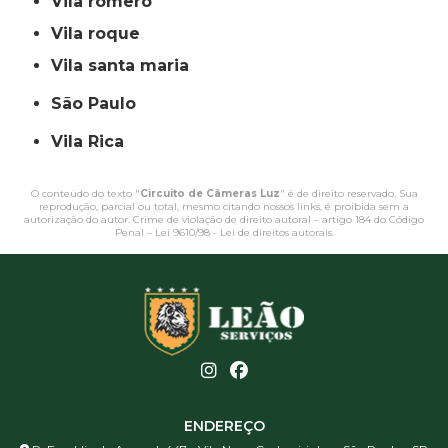
vila romero
vila roque
vila santa maria
São Paulo
Vila Rica
O conteúdo do texto "
Circuito de Câmeras Luz
" é de direito reservado. Sua
reprodução, parcial ou total, mesmo citando nossos links, é proibida sem a
autorização do autor. Crime de violação de direito autoral – artigo 184 do Código
Penal –
Lei 9610/98 - Lei de direitos autorais
.
ENDEREÇO