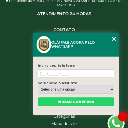
R. Franklin do Amaral, 447 - Vila Nova Cachoeirinha - São Paulo - SP
- 02479-000
ATENDIMENTO 24 HORAS
CONTATO
(11) 3984-0344
OLÁ! FALE AGORA PELO
(11) 3461-5871
WHATSAPP
(11) 3984-0344
contato@leaoservicos.com.br
Insira seu telefone
MENU
Home
Selecione o assunto
Quem somos
Serviços
Blog
INICIAR CONVERSA
Contato
1
Categorias
Mapa do site