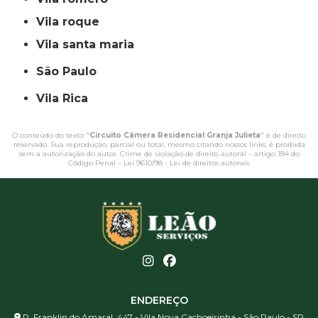
vila roque
vila santa maria
São Paulo
Vila Rica
O conteúdo do texto "
Circuito Câmera Residencial Granja Julieta
" é de direito
reservado. Sua reprodução, parcial ou total, mesmo citando nossos links, é proibida
sem a autorização do autor. Crime de violação de direito autoral – artigo 184 do
Código Penal –
Lei 9610/98 - Lei de direitos autorais
.
ENDEREÇO
R. Franklin do Amaral, 447 - Vila Nova Cachoeirinha - São Paulo - SP