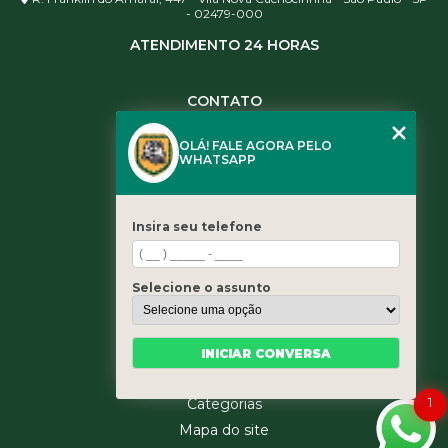
- 02479-000
ATENDIMENTO 24 HORAS
CONTATO
(11) 3984-0344
OLÁ! FALE AGORA PELO
(11) 3461-5871
WHATSAPP
(11) 3984-0344
contato@leaoservicos.com.br
Insira seu telefone
MENU
Home
Selecione o assunto
Quem somos
Serviços
Blog
INICIAR CONVERSA
Contato
1
Categorias
Mapa do site