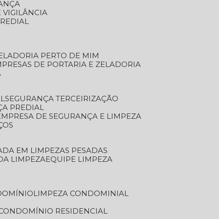
RANÇA
 VIGILÂNCIA
PREDIAL
ZELADORIA PERTO DE MIM
MPRESAS DE PORTARIA E ZELADORIA
A
AL
SEGURANÇA TERCEIRIZAÇÃO
ÇA PREDIAL
EMPRESA DE SEGURANÇA E LIMPEZA
ÇOS
ZADA EM LIMPEZAS PESADAS
 DA LIMPEZA
EQUIPE LIMPEZA
DOMÍNIO
LIMPEZA CONDOMINIAL
 CONDOMÍNIO RESIDENCIAL