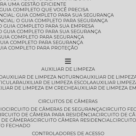
ARA UMA GESTÃO EFICIENTE
 GUIA COMPLETO QUE VOCÊ PRECISA
NCIAL: GUIA COMPLETO PARA SUA SEGURANÇA
NCIAL: O GUIA COMPLETO PARA SEGURANÇA
 O GUIA COMPLETO PARA SUA EMPRESA
: O GUIA COMPLETO PARA SUA SEGURANÇA
: GUIA COMPLETO PARA SEGURANÇA
: GUIA COMPLETO PARA SEGURANÇA
 GUIA COMPLETO PARA PROTEÇÃO
AUXILIAR DE LIMPEZA
O
AUXILIAR DE LIMPEZA NOTURNO
AUXILIAR DE LIMPEZ
TICULAR
AUXILIAR DE LIMPEZA ESCOLA
AUXILIAR LIMPEZ
XILIAR DE LIMPEZA EM CRECHE
AUXILIAR DE LIMPEZA E
CIRCUITOS DE CÂMERAS
IO
CIRCUITO DE CÂMERAS DE SEGURANÇA
CIRCUITO F
CIRCUITO DE CÂMERA PARA RESIDÊNCIA
CIRCUITO DE C
O DE CÂMERAS
CIRCUITO CÂMERA RESIDENCIAL
CIRCUI
ITO FECHADO
CONTROLADORES DE ACESSO