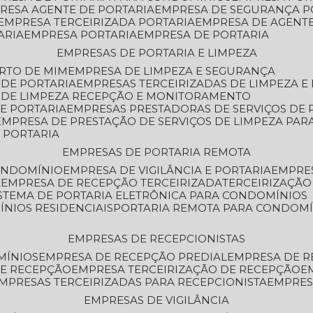
PRESA AGENTE DE PORTARIA
EMPRESA DE SEGURANÇA P
EMPRESA TERCEIRIZADA PORTARIA
EMPRESA DE AGENT
ARIA
EMPRESA PORTARIA
EMPRESA DE PORTARIA
EMPRESAS DE PORTARIA E LIMPEZA
ERTO DE MIM
EMPRESA DE LIMPEZA E SEGURANÇA
 DE PORTARIA
EMPRESAS TERCEIRIZADAS DE LIMPEZA E
S DE LIMPEZA RECEPÇÃO E MONITORAMENTO
DE PORTARIA
EMPRESAS PRESTADORAS DE SERVIÇOS DE 
EMPRESA DE PRESTAÇÃO DE SERVIÇOS DE LIMPEZA PA
E PORTARIA
EMPRESAS DE PORTARIA REMOTA
CONDOMÍNIO
EMPRESA DE VIGILÂNCIA E PORTARIA
EMPRE
A
EMPRESA DE RECEPÇÃO TERCEIRIZADA
TERCEIRIZAÇÃ
ISTEMA DE PORTARIA ELETRÔNICA PARA CONDOMÍNIOS
ÍNIOS RESIDENCIAIS
PORTARIA REMOTA PARA CONDOMÍ
EMPRESAS DE RECEPCIONISTAS
MÍNIOS
EMPRESA DE RECEPÇÃO PREDIAL
EMPRESA DE 
DE RECEPÇÃO
EMPRESA TERCEIRIZAÇÃO DE RECEPÇÃO
EMPRESAS TERCEIRIZADAS PARA RECEPCIONISTA
EMPRE
EMPRESAS DE VIGILÂNCIA