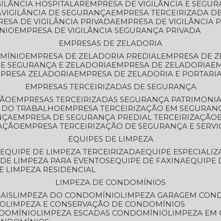
GILÂNCIA HOSPITALAR
EMPRESA DE VIGILÂNCIA E SEGU
A
VIGILÂNCIA DE SEGURANÇA
EMPRESA TERCEIRIZADA DE
RESA DE VIGILÂNCIA PRIVADA
EMPRESA DE VIGILÂNCIA 
ÔNIO
EMPRESA DE VIGILÂNCIA SEGURANÇA PRIVADA
EMPRESAS DE ZELADORIA
OMÍNIO
EMPRESA DE ZELADORIA PREDIAL
EMPRESA DE 
DE SEGURANÇA E ZELADORIA
EMPRESA DE ZELADORIA
E
MPRESA ZELADORIA
EMPRESA DE ZELADORIA E PORTARI
EMPRESAS TERCEIRIZADAS DE SEGURANÇA
ÇÃO
EMPRESAS TERCEIRIZADAS SEGURANÇA PATRIMONI
A DO TRABALHO
EMPRESA TERCEIRIZAÇÃO EM SEGURAN
NÇA
EMPRESA DE SEGURANÇA PREDIAL TERCEIRIZAÇÃO
ZAÇÃO
EMPRESA TERCEIRIZAÇÃO DE SEGURANÇA E SERVI
EQUIPES DE LIMPEZA
A
EQUIPE DE LIMPEZA TERCEIRIZADA
EQUIPE ESPECIALI
E DE LIMPEZA PARA EVENTOS
EQUIPE DE FAXINA
EQUIPE
DE LIMPEZA RESIDENCIAL
LIMPEZA DE CONDOMÍNIOS
AIS
LIMPEZA DO CONDOMÍNIO
LIMPEZA GARAGEM CON
IO
LIMPEZA E CONSERVAÇÃO DE CONDOMÍNIOS
NDOMÍNIO
LIMPEZA ESCADAS CONDOMÍNIO
LIMPEZA EM