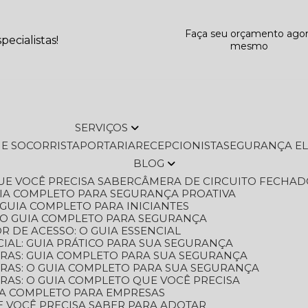
Faça seu orçamento ago
ecialistas!
mesmo
SERVIÇOS
L E SOCORRISTA
PORTARIA
RECEPCIONISTA
SEGURANÇA E
BLOG
QUE VOCÊ PRECISA SABER
CÂMERA DE CIRCUITO FECHAD
GUIA COMPLETO PARA SEGURANÇA PROATIVA
O GUIA COMPLETO PARA INICIANTES
 O GUIA COMPLETO PARA SEGURANÇA
 DE ACESSO: O GUIA ESSENCIAL
IAL: GUIA PRÁTICO PARA SUA SEGURANÇA
ORAS: GUIA COMPLETO PARA SUA SEGURANÇA
ORAS: O GUIA COMPLETO PARA SUA SEGURANÇA
RAS: O GUIA COMPLETO QUE VOCÊ PRECISA
UIA COMPLETO PARA EMPRESAS
E VOCÊ PRECISA SABER PARA ADOTAR