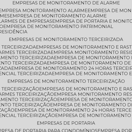
EMPRESAS DE MONITORAMENTO DE ALARME
EMPRESA MONITORAMENTO ALARME
EMPRESA DE MO
RMES
EMPRESA DE MONITORAMENTO ALARME
LARMES DE EMPRESAS
EMPRESA DE PORTARIA E MONI
TO
EMPRESA DE MONITORAMENTO PATRIMONIAL
RESIDÊNCIA
EMPRESAS DE MONITORAMENTO TERCEIRIZADA
 TERCEIRIZADA
EMPRESAS DE MONITORAMENTO E RAS
ARMES TERCEIRIZADA
EMPRESA MONITORAMENTO RESI
AMENTO TERCEIRIZADA
EMPRESA DE MONITORAMENTO 
ENTO TERCEIRIZADA
EMPRESA DE MONITORAMENTO DE
ZADA
EMPRESA DE MONITORAMENTO 24 HORAS TERCEI
ENCIAL TERCEIRIZADA
EMPRESA DE MONITORAMENTO E
EMPRESAS DE MONITORAMENTO TERCEIRIZAÇÃO
 TERCEIRIZAÇÃO
EMPRESAS DE MONITORAMENTO E RA
ARMES TERCEIRIZAÇÃO
EMPRESA MONITORAMENTO RES
AMENTO TERCEIRIZAÇÃO
EMPRESA DE MONITORAMENTO
ENTO TERCEIRIZAÇÃO
EMPRESA DE MONITORAMENTO D
ZAÇÃO
EMPRESA DE MONITORAMENTO 24 HORAS TERCE
ENCIAL TERCEIRIZAÇÃO
EMPRESA DE MONITORAMENTO 
EMPRESAS DE PORTARIA
PRESA DE PORTARIA PARA CONDOMÍNIOS
EMPRESA POR