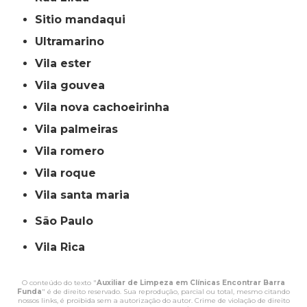
sitio mandaqui
ultramarino
vila ester
vila gouvea
vila nova cachoeirinha
vila palmeiras
vila romero
vila roque
vila santa maria
São Paulo
Vila Rica
O conteúdo do texto "
Auxiliar de Limpeza em Clínicas Encontrar Barra
Funda
" é de direito reservado. Sua reprodução, parcial ou total, mesmo citando
nossos links, é proibida sem a autorização do autor. Crime de violação de direito