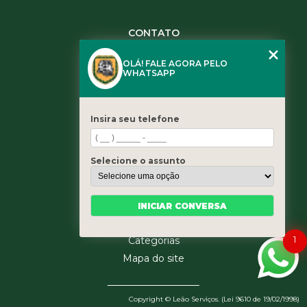
CONTATO
(11) 3984-0344
OLÁ! FALE AGORA PELO
(11) 3461-5871
WHATSAPP
(11) 3984-0344
contato@leaoservicos.com.br
Insira seu telefone
MENU
Home
Selecione o assunto
Quem somos
Serviços
Blog
INICIAR CONVERSA
Contato
1
Categorias
Mapa do site
Copyright © Leão Serviços. (Lei 9610 de 19/02/1998)