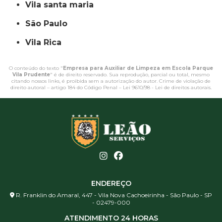
vila santa maria
São Paulo
Vila Rica
O conteúdo do texto "
Empresa para Auxiliar de Limpeza em Escola Parque
Vila Prudente
" é de direito reservado. Sua reprodução, parcial ou total, mesmo
citando nossos links, é proibida sem a autorização do autor. Crime de violação de
direito autoral – artigo 184 do Código Penal –
Lei 9610/98 - Lei de direitos autorais
.
ENDEREÇO
R. Franklin do Amaral, 447 - Vila Nova Cachoeirinha - São Paulo - SP
- 02479-000
ATENDIMENTO 24 HORAS