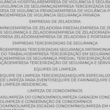
GILÂNCIA HOSPITALAR
EMPRESA DE VIGILÂNCIA E SEGU
A
VIGILÂNCIA DE SEGURANÇA
EMPRESA TERCEIRIZADA DE
RESA DE VIGILÂNCIA PRIVADA
EMPRESA DE VIGILÂNCIA 
ÔNIO
EMPRESA DE VIGILÂNCIA SEGURANÇA PRIVADA
EMPRESAS DE ZELADORIA
OMÍNIO
EMPRESA DE ZELADORIA PREDIAL
EMPRESA DE 
DE SEGURANÇA E ZELADORIA
EMPRESA DE ZELADORIA
E
MPRESA ZELADORIA
EMPRESA DE ZELADORIA E PORTARI
EMPRESAS TERCEIRIZADAS DE SEGURANÇA
ÇÃO
EMPRESAS TERCEIRIZADAS SEGURANÇA PATRIMONI
A DO TRABALHO
EMPRESA TERCEIRIZAÇÃO EM SEGURAN
NÇA
EMPRESA DE SEGURANÇA PREDIAL TERCEIRIZAÇÃO
ZAÇÃO
EMPRESA TERCEIRIZAÇÃO DE SEGURANÇA E SERVI
EQUIPES DE LIMPEZA
A
EQUIPE DE LIMPEZA TERCEIRIZADA
EQUIPE ESPECIALI
E DE LIMPEZA PARA EVENTOS
EQUIPE DE FAXINA
EQUIPE
DE LIMPEZA RESIDENCIAL
LIMPEZA DE CONDOMÍNIOS
AIS
LIMPEZA DO CONDOMÍNIO
LIMPEZA GARAGEM CON
IO
LIMPEZA E CONSERVAÇÃO DE CONDOMÍNIOS
NDOMÍNIO
LIMPEZA ESCADAS CONDOMÍNIO
LIMPEZA EM