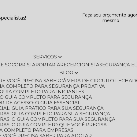
Faça seu orçamento ago
ecialistas!
mesmo
SERVIÇOS
L E SOCORRISTA
PORTARIA
RECEPCIONISTA
SEGURANÇA E
BLOG
QUE VOCÊ PRECISA SABER
CÂMERA DE CIRCUITO FECHAD
GUIA COMPLETO PARA SEGURANÇA PROATIVA
O GUIA COMPLETO PARA INICIANTES
 O GUIA COMPLETO PARA SEGURANÇA
 DE ACESSO: O GUIA ESSENCIAL
IAL: GUIA PRÁTICO PARA SUA SEGURANÇA
ORAS: GUIA COMPLETO PARA SUA SEGURANÇA
ORAS: O GUIA COMPLETO PARA SUA SEGURANÇA
RAS: O GUIA COMPLETO QUE VOCÊ PRECISA
UIA COMPLETO PARA EMPRESAS
E VOCÊ PRECISA SABER PARA ADOTAR