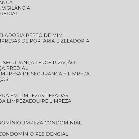
RANÇA
 VIGILÂNCIA
PREDIAL
ZELADORIA PERTO DE MIM
MPRESAS DE PORTARIA E ZELADORIA
A
AL
SEGURANÇA TERCEIRIZAÇÃO
ÇA PREDIAL
EMPRESA DE SEGURANÇA E LIMPEZA
ÇOS
ZADA EM LIMPEZAS PESADAS
 DA LIMPEZA
EQUIPE LIMPEZA
DOMÍNIO
LIMPEZA CONDOMINIAL
 CONDOMÍNIO RESIDENCIAL