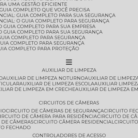
ARA UMA GESTÃO EFICIENTE
 GUIA COMPLETO QUE VOCÊ PRECISA
NCIAL: GUIA COMPLETO PARA SUA SEGURANÇA
NCIAL: O GUIA COMPLETO PARA SEGURANÇA
 O GUIA COMPLETO PARA SUA EMPRESA
: O GUIA COMPLETO PARA SUA SEGURANÇA
: GUIA COMPLETO PARA SEGURANÇA
: GUIA COMPLETO PARA SEGURANÇA
 GUIA COMPLETO PARA PROTEÇÃO
AUXILIAR DE LIMPEZA
O
AUXILIAR DE LIMPEZA NOTURNO
AUXILIAR DE LIMPEZ
TICULAR
AUXILIAR DE LIMPEZA ESCOLA
AUXILIAR LIMPEZ
XILIAR DE LIMPEZA EM CRECHE
AUXILIAR DE LIMPEZA E
CIRCUITOS DE CÂMERAS
IO
CIRCUITO DE CÂMERAS DE SEGURANÇA
CIRCUITO F
CIRCUITO DE CÂMERA PARA RESIDÊNCIA
CIRCUITO DE C
O DE CÂMERAS
CIRCUITO CÂMERA RESIDENCIAL
CIRCUI
ITO FECHADO
CONTROLADORES DE ACESSO