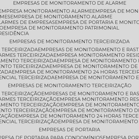
EMPRESAS DE MONITORAMENTO DE ALARME
EMPRESA MONITORAMENTO ALARME
EMPRESA DE MO
RMES
EMPRESA DE MONITORAMENTO ALARME
LARMES DE EMPRESAS
EMPRESA DE PORTARIA E MONI
TO
EMPRESA DE MONITORAMENTO PATRIMONIAL
RESIDÊNCIA
EMPRESAS DE MONITORAMENTO TERCEIRIZADA
 TERCEIRIZADA
EMPRESAS DE MONITORAMENTO E RAS
ARMES TERCEIRIZADA
EMPRESA MONITORAMENTO RESI
AMENTO TERCEIRIZADA
EMPRESA DE MONITORAMENTO 
ENTO TERCEIRIZADA
EMPRESA DE MONITORAMENTO DE
ZADA
EMPRESA DE MONITORAMENTO 24 HORAS TERCEI
ENCIAL TERCEIRIZADA
EMPRESA DE MONITORAMENTO E
EMPRESAS DE MONITORAMENTO TERCEIRIZAÇÃO
 TERCEIRIZAÇÃO
EMPRESAS DE MONITORAMENTO E RA
ARMES TERCEIRIZAÇÃO
EMPRESA MONITORAMENTO RES
AMENTO TERCEIRIZAÇÃO
EMPRESA DE MONITORAMENTO
ENTO TERCEIRIZAÇÃO
EMPRESA DE MONITORAMENTO D
ZAÇÃO
EMPRESA DE MONITORAMENTO 24 HORAS TERCE
ENCIAL TERCEIRIZAÇÃO
EMPRESA DE MONITORAMENTO 
EMPRESAS DE PORTARIA
PRESA DE PORTARIA PARA CONDOMÍNIOS
EMPRESA POR