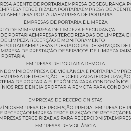
PRESA AGENTE DE PORTARIA
EMPRESA DE SEGURANÇA P
EMPRESA TERCEIRIZADA PORTARIA
EMPRESA DE AGENT
ARIA
EMPRESA PORTARIA
EMPRESA DE PORTARIA
EMPRESAS DE PORTARIA E LIMPEZA
ERTO DE MIM
EMPRESA DE LIMPEZA E SEGURANÇA
 DE PORTARIA
EMPRESAS TERCEIRIZADAS DE LIMPEZA E
S DE LIMPEZA RECEPÇÃO E MONITORAMENTO
DE PORTARIA
EMPRESAS PRESTADORAS DE SERVIÇOS DE 
EMPRESA DE PRESTAÇÃO DE SERVIÇOS DE LIMPEZA PA
E PORTARIA
EMPRESAS DE PORTARIA REMOTA
CONDOMÍNIO
EMPRESA DE VIGILÂNCIA E PORTARIA
EMPRE
A
EMPRESA DE RECEPÇÃO TERCEIRIZADA
TERCEIRIZAÇÃ
ISTEMA DE PORTARIA ELETRÔNICA PARA CONDOMÍNIOS
ÍNIOS RESIDENCIAIS
PORTARIA REMOTA PARA CONDOMÍ
EMPRESAS DE RECEPCIONISTAS
MÍNIOS
EMPRESA DE RECEPÇÃO PREDIAL
EMPRESA DE 
DE RECEPÇÃO
EMPRESA TERCEIRIZAÇÃO DE RECEPÇÃO
EMPRESAS TERCEIRIZADAS PARA RECEPCIONISTA
EMPRE
EMPRESAS DE VIGILÂNCIA