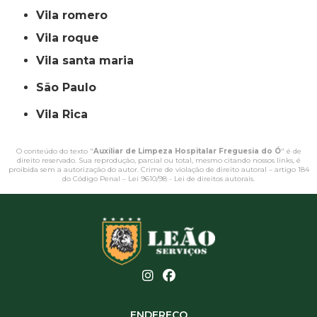
vila romero
vila roque
vila santa maria
São Paulo
Vila Rica
O conteúdo do texto "
Auxiliar de Limpeza Hospitalar Freguesia do Ó
" é de
direito reservado. Sua reprodução, parcial ou total, mesmo citando nossos links, é
proibida sem a autorização do autor. Crime de violação de direito autoral – artigo 184
do Código Penal –
Lei 9610/98 - Lei de direitos autorais
.
ENDEREÇO