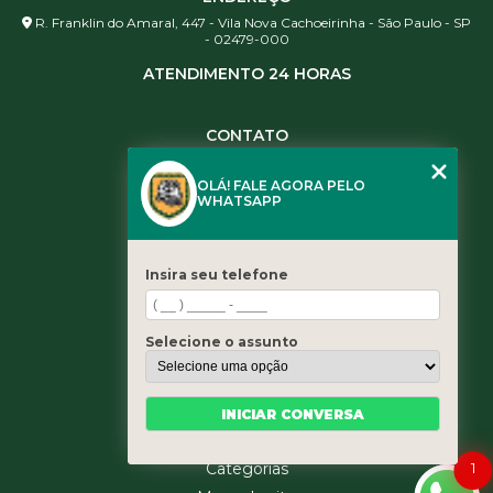
R. Franklin do Amaral, 447 - Vila Nova Cachoeirinha - São Paulo - SP
- 02479-000
ATENDIMENTO 24 HORAS
CONTATO
(11) 3984-0344
OLÁ! FALE AGORA PELO
(11) 3461-5871
WHATSAPP
(11) 3984-0344
contato@leaoservicos.com.br
Insira seu telefone
MENU
Home
Selecione o assunto
Quem somos
Serviços
Blog
INICIAR CONVERSA
Contato
1
Categorias