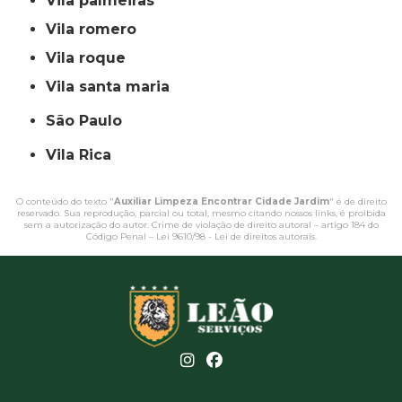
vila palmeiras
vila romero
vila roque
vila santa maria
São Paulo
Vila Rica
O conteúdo do texto "
Auxiliar Limpeza Encontrar Cidade Jardim
" é de direito
reservado. Sua reprodução, parcial ou total, mesmo citando nossos links, é proibida
sem a autorização do autor. Crime de violação de direito autoral – artigo 184 do
Código Penal –
Lei 9610/98 - Lei de direitos autorais
.