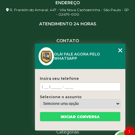
ENDEREÇO
R. Franklin do Amaral, 447 - Vila Nova Cachoeirinha - São Paulo - SP
- 02479-000
ATENDIMENTO 24 HORAS
CONTATO
(11) 3984-0344
OLÁ! FALE AGORA PELO
(11) 3461-5871
WHATSAPP
(11) 3984-0344
contato@leaoservicos.com.br
Insira seu telefone
MENU
Home
Selecione o assunto
Quem somos
Serviços
Blog
INICIAR CONVERSA
Contato
1
Categorias