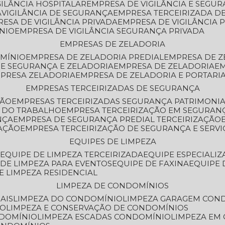
GILÂNCIA HOSPITALAR
EMPRESA DE VIGILÂNCIA E SEGU
A
VIGILÂNCIA DE SEGURANÇA
EMPRESA TERCEIRIZADA DE
RESA DE VIGILÂNCIA PRIVADA
EMPRESA DE VIGILÂNCIA 
ÔNIO
EMPRESA DE VIGILÂNCIA SEGURANÇA PRIVADA
EMPRESAS DE ZELADORIA
OMÍNIO
EMPRESA DE ZELADORIA PREDIAL
EMPRESA DE 
DE SEGURANÇA E ZELADORIA
EMPRESA DE ZELADORIA
E
MPRESA ZELADORIA
EMPRESA DE ZELADORIA E PORTARI
EMPRESAS TERCEIRIZADAS DE SEGURANÇA
ÇÃO
EMPRESAS TERCEIRIZADAS SEGURANÇA PATRIMONI
A DO TRABALHO
EMPRESA TERCEIRIZAÇÃO EM SEGURAN
NÇA
EMPRESA DE SEGURANÇA PREDIAL TERCEIRIZAÇÃO
ZAÇÃO
EMPRESA TERCEIRIZAÇÃO DE SEGURANÇA E SERVI
EQUIPES DE LIMPEZA
A
EQUIPE DE LIMPEZA TERCEIRIZADA
EQUIPE ESPECIALI
E DE LIMPEZA PARA EVENTOS
EQUIPE DE FAXINA
EQUIPE
DE LIMPEZA RESIDENCIAL
LIMPEZA DE CONDOMÍNIOS
AIS
LIMPEZA DO CONDOMÍNIO
LIMPEZA GARAGEM CON
IO
LIMPEZA E CONSERVAÇÃO DE CONDOMÍNIOS
NDOMÍNIO
LIMPEZA ESCADAS CONDOMÍNIO
LIMPEZA EM