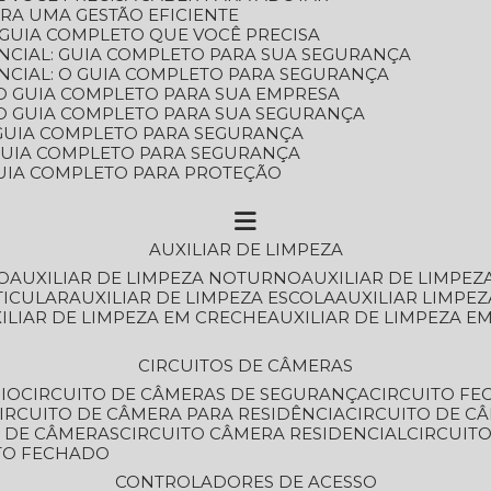
ARA UMA GESTÃO EFICIENTE
 GUIA COMPLETO QUE VOCÊ PRECISA
NCIAL: GUIA COMPLETO PARA SUA SEGURANÇA
NCIAL: O GUIA COMPLETO PARA SEGURANÇA
 O GUIA COMPLETO PARA SUA EMPRESA
: O GUIA COMPLETO PARA SUA SEGURANÇA
: GUIA COMPLETO PARA SEGURANÇA
: GUIA COMPLETO PARA SEGURANÇA
 GUIA COMPLETO PARA PROTEÇÃO
AUXILIAR DE LIMPEZA
O
AUXILIAR DE LIMPEZA NOTURNO
AUXILIAR DE LIMPEZ
TICULAR
AUXILIAR DE LIMPEZA ESCOLA
AUXILIAR LIMPEZ
XILIAR DE LIMPEZA EM CRECHE
AUXILIAR DE LIMPEZA E
CIRCUITOS DE CÂMERAS
IO
CIRCUITO DE CÂMERAS DE SEGURANÇA
CIRCUITO F
CIRCUITO DE CÂMERA PARA RESIDÊNCIA
CIRCUITO DE C
O DE CÂMERAS
CIRCUITO CÂMERA RESIDENCIAL
CIRCUI
ITO FECHADO
CONTROLADORES DE ACESSO