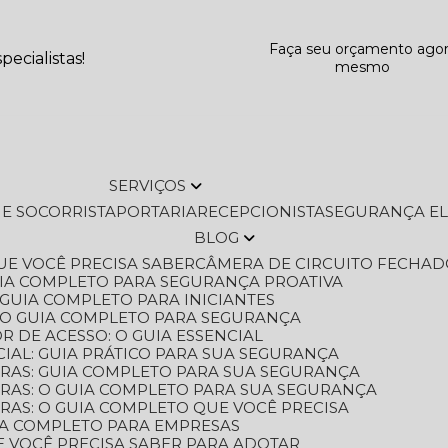
Faça seu orçamento ago
ecialistas!
mesmo
SERVIÇOS
L E SOCORRISTA
PORTARIA
RECEPCIONISTA
SEGURANÇA E
BLOG
QUE VOCÊ PRECISA SABER
CÂMERA DE CIRCUITO FECHAD
GUIA COMPLETO PARA SEGURANÇA PROATIVA
O GUIA COMPLETO PARA INICIANTES
 O GUIA COMPLETO PARA SEGURANÇA
 DE ACESSO: O GUIA ESSENCIAL
IAL: GUIA PRÁTICO PARA SUA SEGURANÇA
ORAS: GUIA COMPLETO PARA SUA SEGURANÇA
ORAS: O GUIA COMPLETO PARA SUA SEGURANÇA
RAS: O GUIA COMPLETO QUE VOCÊ PRECISA
UIA COMPLETO PARA EMPRESAS
E VOCÊ PRECISA SABER PARA ADOTAR