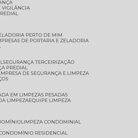
RANÇA
 VIGILÂNCIA
PREDIAL
ZELADORIA PERTO DE MIM
MPRESAS DE PORTARIA E ZELADORIA
A
AL
SEGURANÇA TERCEIRIZAÇÃO
ÇA PREDIAL
EMPRESA DE SEGURANÇA E LIMPEZA
ÇOS
ZADA EM LIMPEZAS PESADAS
 DA LIMPEZA
EQUIPE LIMPEZA
DOMÍNIO
LIMPEZA CONDOMINIAL
 CONDOMÍNIO RESIDENCIAL