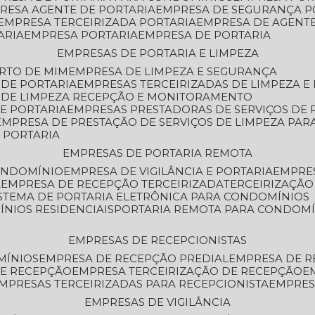
PRESA AGENTE DE PORTARIA
EMPRESA DE SEGURANÇA P
EMPRESA TERCEIRIZADA PORTARIA
EMPRESA DE AGENT
ARIA
EMPRESA PORTARIA
EMPRESA DE PORTARIA
EMPRESAS DE PORTARIA E LIMPEZA
ERTO DE MIM
EMPRESA DE LIMPEZA E SEGURANÇA
 DE PORTARIA
EMPRESAS TERCEIRIZADAS DE LIMPEZA E
S DE LIMPEZA RECEPÇÃO E MONITORAMENTO
DE PORTARIA
EMPRESAS PRESTADORAS DE SERVIÇOS DE 
EMPRESA DE PRESTAÇÃO DE SERVIÇOS DE LIMPEZA PA
E PORTARIA
EMPRESAS DE PORTARIA REMOTA
CONDOMÍNIO
EMPRESA DE VIGILÂNCIA E PORTARIA
EMPRE
A
EMPRESA DE RECEPÇÃO TERCEIRIZADA
TERCEIRIZAÇÃ
ISTEMA DE PORTARIA ELETRÔNICA PARA CONDOMÍNIOS
ÍNIOS RESIDENCIAIS
PORTARIA REMOTA PARA CONDOMÍ
EMPRESAS DE RECEPCIONISTAS
MÍNIOS
EMPRESA DE RECEPÇÃO PREDIAL
EMPRESA DE 
DE RECEPÇÃO
EMPRESA TERCEIRIZAÇÃO DE RECEPÇÃO
EMPRESAS TERCEIRIZADAS PARA RECEPCIONISTA
EMPRE
EMPRESAS DE VIGILÂNCIA