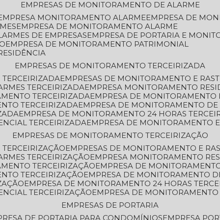
EMPRESAS DE MONITORAMENTO DE ALARME
EMPRESA MONITORAMENTO ALARME
EMPRESA DE MO
RMES
EMPRESA DE MONITORAMENTO ALARME
LARMES DE EMPRESAS
EMPRESA DE PORTARIA E MONI
TO
EMPRESA DE MONITORAMENTO PATRIMONIAL
RESIDÊNCIA
EMPRESAS DE MONITORAMENTO TERCEIRIZADA
 TERCEIRIZADA
EMPRESAS DE MONITORAMENTO E RAS
ARMES TERCEIRIZADA
EMPRESA MONITORAMENTO RESI
AMENTO TERCEIRIZADA
EMPRESA DE MONITORAMENTO 
ENTO TERCEIRIZADA
EMPRESA DE MONITORAMENTO DE
ZADA
EMPRESA DE MONITORAMENTO 24 HORAS TERCEI
ENCIAL TERCEIRIZADA
EMPRESA DE MONITORAMENTO E
EMPRESAS DE MONITORAMENTO TERCEIRIZAÇÃO
 TERCEIRIZAÇÃO
EMPRESAS DE MONITORAMENTO E RA
ARMES TERCEIRIZAÇÃO
EMPRESA MONITORAMENTO RES
AMENTO TERCEIRIZAÇÃO
EMPRESA DE MONITORAMENTO
ENTO TERCEIRIZAÇÃO
EMPRESA DE MONITORAMENTO D
ZAÇÃO
EMPRESA DE MONITORAMENTO 24 HORAS TERCE
ENCIAL TERCEIRIZAÇÃO
EMPRESA DE MONITORAMENTO 
EMPRESAS DE PORTARIA
PRESA DE PORTARIA PARA CONDOMÍNIOS
EMPRESA POR