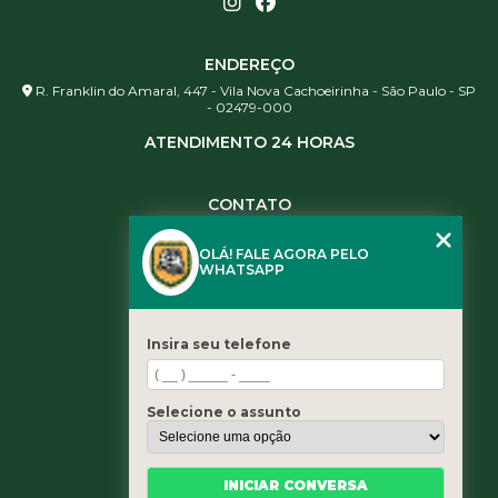
ENDEREÇO
R. Franklin do Amaral, 447 - Vila Nova Cachoeirinha - São Paulo - SP
- 02479-000
ATENDIMENTO 24 HORAS
CONTATO
(11) 3984-0344
OLÁ! FALE AGORA PELO
(11) 3461-5871
WHATSAPP
(11) 3984-0344
contato@leaoservicos.com.br
Insira seu telefone
MENU
Home
Selecione o assunto
Quem somos
Serviços
Blog
INICIAR CONVERSA