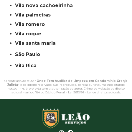
vila nova cachoeirinha
vila palmeiras
vila romero
vila roque
vila santa maria
São Paulo
Vila Rica
O conteúdo do texto "
Onde Tem Auxiliar de Limpeza em Condomínio Granja
Julieta
" é de direito reservado. Sua reprodução, parcial ou total, mesmo citando
nossos links, é proibida sem a autorização do autor. Crime de violação de direito
autoral – artigo 184 do Código Penal –
Lei 9610/98 - Lei de direitos autorais
.