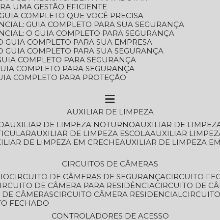
ARA UMA GESTÃO EFICIENTE
 GUIA COMPLETO QUE VOCÊ PRECISA
NCIAL: GUIA COMPLETO PARA SUA SEGURANÇA
NCIAL: O GUIA COMPLETO PARA SEGURANÇA
 O GUIA COMPLETO PARA SUA EMPRESA
: O GUIA COMPLETO PARA SUA SEGURANÇA
: GUIA COMPLETO PARA SEGURANÇA
: GUIA COMPLETO PARA SEGURANÇA
 GUIA COMPLETO PARA PROTEÇÃO
AUXILIAR DE LIMPEZA
O
AUXILIAR DE LIMPEZA NOTURNO
AUXILIAR DE LIMPEZ
TICULAR
AUXILIAR DE LIMPEZA ESCOLA
AUXILIAR LIMPEZ
XILIAR DE LIMPEZA EM CRECHE
AUXILIAR DE LIMPEZA E
CIRCUITOS DE CÂMERAS
IO
CIRCUITO DE CÂMERAS DE SEGURANÇA
CIRCUITO F
CIRCUITO DE CÂMERA PARA RESIDÊNCIA
CIRCUITO DE C
O DE CÂMERAS
CIRCUITO CÂMERA RESIDENCIAL
CIRCUI
ITO FECHADO
CONTROLADORES DE ACESSO