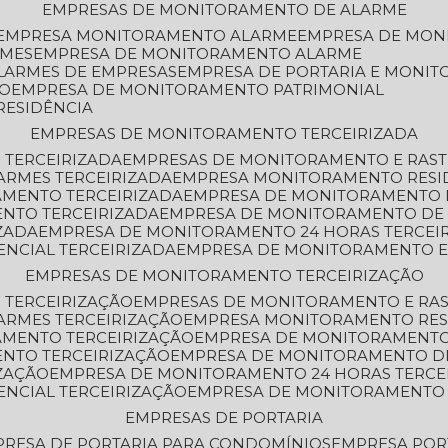
EMPRESAS DE MONITORAMENTO DE ALARME
EMPRESA MONITORAMENTO ALARME
EMPRESA DE MO
RMES
EMPRESA DE MONITORAMENTO ALARME
LARMES DE EMPRESAS
EMPRESA DE PORTARIA E MONI
TO
EMPRESA DE MONITORAMENTO PATRIMONIAL
RESIDÊNCIA
EMPRESAS DE MONITORAMENTO TERCEIRIZADA
 TERCEIRIZADA
EMPRESAS DE MONITORAMENTO E RAS
ARMES TERCEIRIZADA
EMPRESA MONITORAMENTO RESI
AMENTO TERCEIRIZADA
EMPRESA DE MONITORAMENTO 
ENTO TERCEIRIZADA
EMPRESA DE MONITORAMENTO DE
ZADA
EMPRESA DE MONITORAMENTO 24 HORAS TERCEI
ENCIAL TERCEIRIZADA
EMPRESA DE MONITORAMENTO E
EMPRESAS DE MONITORAMENTO TERCEIRIZAÇÃO
 TERCEIRIZAÇÃO
EMPRESAS DE MONITORAMENTO E RA
ARMES TERCEIRIZAÇÃO
EMPRESA MONITORAMENTO RES
AMENTO TERCEIRIZAÇÃO
EMPRESA DE MONITORAMENTO
ENTO TERCEIRIZAÇÃO
EMPRESA DE MONITORAMENTO D
ZAÇÃO
EMPRESA DE MONITORAMENTO 24 HORAS TERCE
ENCIAL TERCEIRIZAÇÃO
EMPRESA DE MONITORAMENTO 
EMPRESAS DE PORTARIA
PRESA DE PORTARIA PARA CONDOMÍNIOS
EMPRESA POR