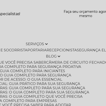
Faça seu orçamento ago
ecialistas!
mesmo
SERVIÇOS
L E SOCORRISTA
PORTARIA
RECEPCIONISTA
SEGURANÇA E
BLOG
QUE VOCÊ PRECISA SABER
CÂMERA DE CIRCUITO FECHAD
GUIA COMPLETO PARA SEGURANÇA PROATIVA
O GUIA COMPLETO PARA INICIANTES
 O GUIA COMPLETO PARA SEGURANÇA
 DE ACESSO: O GUIA ESSENCIAL
IAL: GUIA PRÁTICO PARA SUA SEGURANÇA
ORAS: GUIA COMPLETO PARA SUA SEGURANÇA
ORAS: O GUIA COMPLETO PARA SUA SEGURANÇA
RAS: O GUIA COMPLETO QUE VOCÊ PRECISA
UIA COMPLETO PARA EMPRESAS
E VOCÊ PRECISA SABER PARA ADOTAR