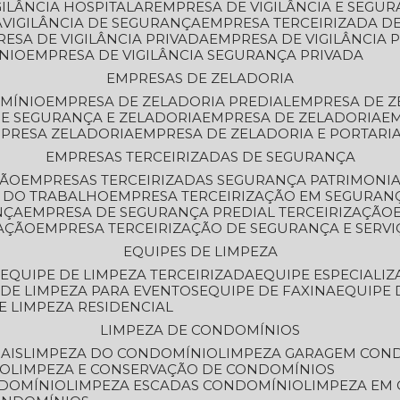
GILÂNCIA HOSPITALAR
EMPRESA DE VIGILÂNCIA E SEGU
A
VIGILÂNCIA DE SEGURANÇA
EMPRESA TERCEIRIZADA DE
RESA DE VIGILÂNCIA PRIVADA
EMPRESA DE VIGILÂNCIA 
ÔNIO
EMPRESA DE VIGILÂNCIA SEGURANÇA PRIVADA
EMPRESAS DE ZELADORIA
OMÍNIO
EMPRESA DE ZELADORIA PREDIAL
EMPRESA DE 
DE SEGURANÇA E ZELADORIA
EMPRESA DE ZELADORIA
E
MPRESA ZELADORIA
EMPRESA DE ZELADORIA E PORTARI
EMPRESAS TERCEIRIZADAS DE SEGURANÇA
ÇÃO
EMPRESAS TERCEIRIZADAS SEGURANÇA PATRIMONI
A DO TRABALHO
EMPRESA TERCEIRIZAÇÃO EM SEGURAN
NÇA
EMPRESA DE SEGURANÇA PREDIAL TERCEIRIZAÇÃO
ZAÇÃO
EMPRESA TERCEIRIZAÇÃO DE SEGURANÇA E SERVI
EQUIPES DE LIMPEZA
A
EQUIPE DE LIMPEZA TERCEIRIZADA
EQUIPE ESPECIALI
E DE LIMPEZA PARA EVENTOS
EQUIPE DE FAXINA
EQUIPE
DE LIMPEZA RESIDENCIAL
LIMPEZA DE CONDOMÍNIOS
AIS
LIMPEZA DO CONDOMÍNIO
LIMPEZA GARAGEM CON
IO
LIMPEZA E CONSERVAÇÃO DE CONDOMÍNIOS
NDOMÍNIO
LIMPEZA ESCADAS CONDOMÍNIO
LIMPEZA EM