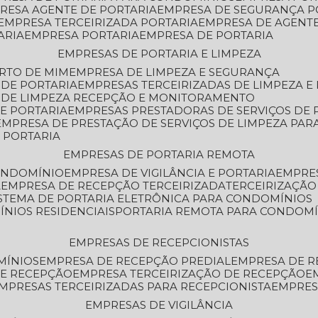
PRESA AGENTE DE PORTARIA
EMPRESA DE SEGURANÇA P
EMPRESA TERCEIRIZADA PORTARIA
EMPRESA DE AGENT
ARIA
EMPRESA PORTARIA
EMPRESA DE PORTARIA
EMPRESAS DE PORTARIA E LIMPEZA
ERTO DE MIM
EMPRESA DE LIMPEZA E SEGURANÇA
 DE PORTARIA
EMPRESAS TERCEIRIZADAS DE LIMPEZA E
S DE LIMPEZA RECEPÇÃO E MONITORAMENTO
DE PORTARIA
EMPRESAS PRESTADORAS DE SERVIÇOS DE 
EMPRESA DE PRESTAÇÃO DE SERVIÇOS DE LIMPEZA PA
E PORTARIA
EMPRESAS DE PORTARIA REMOTA
CONDOMÍNIO
EMPRESA DE VIGILÂNCIA E PORTARIA
EMPRE
A
EMPRESA DE RECEPÇÃO TERCEIRIZADA
TERCEIRIZAÇÃ
ISTEMA DE PORTARIA ELETRÔNICA PARA CONDOMÍNIOS
ÍNIOS RESIDENCIAIS
PORTARIA REMOTA PARA CONDOMÍ
EMPRESAS DE RECEPCIONISTAS
MÍNIOS
EMPRESA DE RECEPÇÃO PREDIAL
EMPRESA DE 
DE RECEPÇÃO
EMPRESA TERCEIRIZAÇÃO DE RECEPÇÃO
EMPRESAS TERCEIRIZADAS PARA RECEPCIONISTA
EMPRE
EMPRESAS DE VIGILÂNCIA