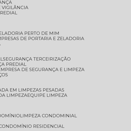
RANÇA
 VIGILÂNCIA
PREDIAL
ZELADORIA PERTO DE MIM
MPRESAS DE PORTARIA E ZELADORIA
A
AL
SEGURANÇA TERCEIRIZAÇÃO
ÇA PREDIAL
EMPRESA DE SEGURANÇA E LIMPEZA
ÇOS
ZADA EM LIMPEZAS PESADAS
 DA LIMPEZA
EQUIPE LIMPEZA
DOMÍNIO
LIMPEZA CONDOMINIAL
 CONDOMÍNIO RESIDENCIAL