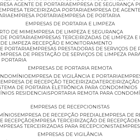
PRESA AGENTE DE PORTARIA
EMPRESA DE SEGURANÇA P
EMPRESA TERCEIRIZADA PORTARIA
EMPRESA DE AGENT
ARIA
EMPRESA PORTARIA
EMPRESA DE PORTARIA
EMPRESAS DE PORTARIA E LIMPEZA
ERTO DE MIM
EMPRESA DE LIMPEZA E SEGURANÇA
 DE PORTARIA
EMPRESAS TERCEIRIZADAS DE LIMPEZA E
S DE LIMPEZA RECEPÇÃO E MONITORAMENTO
DE PORTARIA
EMPRESAS PRESTADORAS DE SERVIÇOS DE 
EMPRESA DE PRESTAÇÃO DE SERVIÇOS DE LIMPEZA PA
E PORTARIA
EMPRESAS DE PORTARIA REMOTA
CONDOMÍNIO
EMPRESA DE VIGILÂNCIA E PORTARIA
EMPRE
A
EMPRESA DE RECEPÇÃO TERCEIRIZADA
TERCEIRIZAÇÃ
ISTEMA DE PORTARIA ELETRÔNICA PARA CONDOMÍNIOS
ÍNIOS RESIDENCIAIS
PORTARIA REMOTA PARA CONDOMÍ
EMPRESAS DE RECEPCIONISTAS
MÍNIOS
EMPRESA DE RECEPÇÃO PREDIAL
EMPRESA DE 
DE RECEPÇÃO
EMPRESA TERCEIRIZAÇÃO DE RECEPÇÃO
EMPRESAS TERCEIRIZADAS PARA RECEPCIONISTA
EMPRE
EMPRESAS DE VIGILÂNCIA