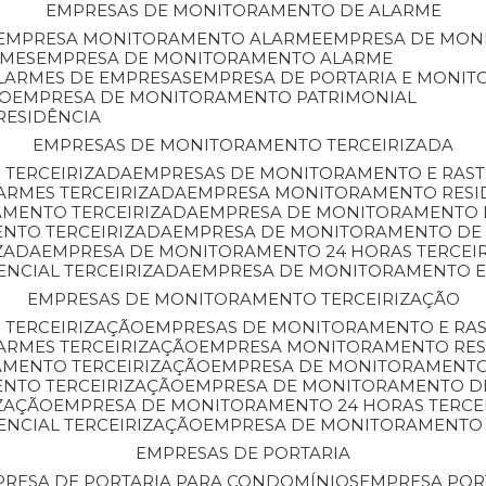
EMPRESAS DE MONITORAMENTO DE ALARME
EMPRESA MONITORAMENTO ALARME
EMPRESA DE MO
RMES
EMPRESA DE MONITORAMENTO ALARME
LARMES DE EMPRESAS
EMPRESA DE PORTARIA E MONI
TO
EMPRESA DE MONITORAMENTO PATRIMONIAL
RESIDÊNCIA
EMPRESAS DE MONITORAMENTO TERCEIRIZADA
 TERCEIRIZADA
EMPRESAS DE MONITORAMENTO E RAS
ARMES TERCEIRIZADA
EMPRESA MONITORAMENTO RESI
AMENTO TERCEIRIZADA
EMPRESA DE MONITORAMENTO 
ENTO TERCEIRIZADA
EMPRESA DE MONITORAMENTO DE
ZADA
EMPRESA DE MONITORAMENTO 24 HORAS TERCEI
ENCIAL TERCEIRIZADA
EMPRESA DE MONITORAMENTO E
EMPRESAS DE MONITORAMENTO TERCEIRIZAÇÃO
 TERCEIRIZAÇÃO
EMPRESAS DE MONITORAMENTO E RA
ARMES TERCEIRIZAÇÃO
EMPRESA MONITORAMENTO RES
AMENTO TERCEIRIZAÇÃO
EMPRESA DE MONITORAMENTO
ENTO TERCEIRIZAÇÃO
EMPRESA DE MONITORAMENTO D
ZAÇÃO
EMPRESA DE MONITORAMENTO 24 HORAS TERCE
ENCIAL TERCEIRIZAÇÃO
EMPRESA DE MONITORAMENTO 
EMPRESAS DE PORTARIA
PRESA DE PORTARIA PARA CONDOMÍNIOS
EMPRESA POR