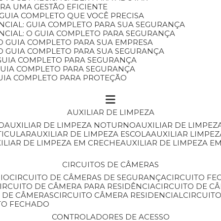
ARA UMA GESTÃO EFICIENTE
 GUIA COMPLETO QUE VOCÊ PRECISA
NCIAL: GUIA COMPLETO PARA SUA SEGURANÇA
NCIAL: O GUIA COMPLETO PARA SEGURANÇA
 O GUIA COMPLETO PARA SUA EMPRESA
: O GUIA COMPLETO PARA SUA SEGURANÇA
: GUIA COMPLETO PARA SEGURANÇA
: GUIA COMPLETO PARA SEGURANÇA
 GUIA COMPLETO PARA PROTEÇÃO
AUXILIAR DE LIMPEZA
O
AUXILIAR DE LIMPEZA NOTURNO
AUXILIAR DE LIMPEZ
TICULAR
AUXILIAR DE LIMPEZA ESCOLA
AUXILIAR LIMPEZ
XILIAR DE LIMPEZA EM CRECHE
AUXILIAR DE LIMPEZA E
CIRCUITOS DE CÂMERAS
IO
CIRCUITO DE CÂMERAS DE SEGURANÇA
CIRCUITO F
CIRCUITO DE CÂMERA PARA RESIDÊNCIA
CIRCUITO DE C
O DE CÂMERAS
CIRCUITO CÂMERA RESIDENCIAL
CIRCUI
ITO FECHADO
CONTROLADORES DE ACESSO