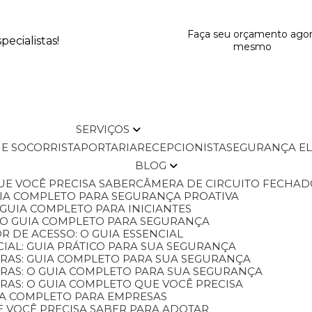
Faça seu orçamento ago
ecialistas!
mesmo
SERVIÇOS
L E SOCORRISTA
PORTARIA
RECEPCIONISTA
SEGURANÇA E
BLOG
QUE VOCÊ PRECISA SABER
CÂMERA DE CIRCUITO FECHAD
GUIA COMPLETO PARA SEGURANÇA PROATIVA
O GUIA COMPLETO PARA INICIANTES
 O GUIA COMPLETO PARA SEGURANÇA
 DE ACESSO: O GUIA ESSENCIAL
IAL: GUIA PRÁTICO PARA SUA SEGURANÇA
ORAS: GUIA COMPLETO PARA SUA SEGURANÇA
ORAS: O GUIA COMPLETO PARA SUA SEGURANÇA
RAS: O GUIA COMPLETO QUE VOCÊ PRECISA
UIA COMPLETO PARA EMPRESAS
E VOCÊ PRECISA SABER PARA ADOTAR