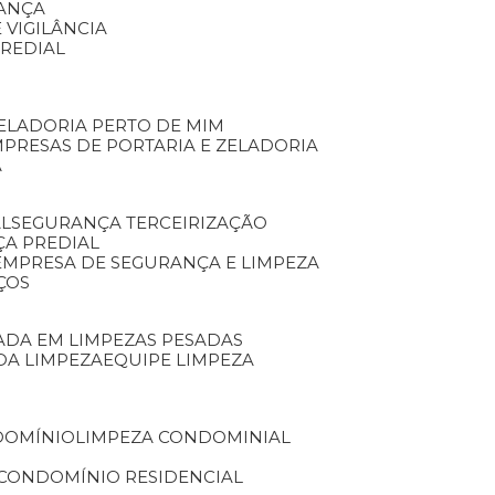
RANÇA
 VIGILÂNCIA
PREDIAL
ZELADORIA PERTO DE MIM
MPRESAS DE PORTARIA E ZELADORIA
A
AL
SEGURANÇA TERCEIRIZAÇÃO
ÇA PREDIAL
EMPRESA DE SEGURANÇA E LIMPEZA
ÇOS
ZADA EM LIMPEZAS PESADAS
 DA LIMPEZA
EQUIPE LIMPEZA
DOMÍNIO
LIMPEZA CONDOMINIAL
 CONDOMÍNIO RESIDENCIAL