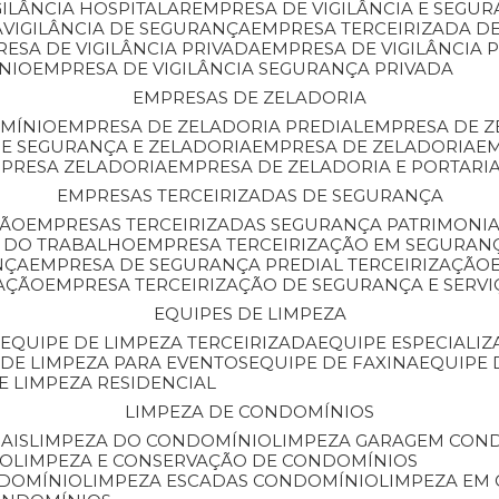
GILÂNCIA HOSPITALAR
EMPRESA DE VIGILÂNCIA E SEGU
A
VIGILÂNCIA DE SEGURANÇA
EMPRESA TERCEIRIZADA DE
RESA DE VIGILÂNCIA PRIVADA
EMPRESA DE VIGILÂNCIA 
ÔNIO
EMPRESA DE VIGILÂNCIA SEGURANÇA PRIVADA
EMPRESAS DE ZELADORIA
OMÍNIO
EMPRESA DE ZELADORIA PREDIAL
EMPRESA DE 
DE SEGURANÇA E ZELADORIA
EMPRESA DE ZELADORIA
E
MPRESA ZELADORIA
EMPRESA DE ZELADORIA E PORTARI
EMPRESAS TERCEIRIZADAS DE SEGURANÇA
ÇÃO
EMPRESAS TERCEIRIZADAS SEGURANÇA PATRIMONI
A DO TRABALHO
EMPRESA TERCEIRIZAÇÃO EM SEGURAN
NÇA
EMPRESA DE SEGURANÇA PREDIAL TERCEIRIZAÇÃO
ZAÇÃO
EMPRESA TERCEIRIZAÇÃO DE SEGURANÇA E SERVI
EQUIPES DE LIMPEZA
A
EQUIPE DE LIMPEZA TERCEIRIZADA
EQUIPE ESPECIALI
E DE LIMPEZA PARA EVENTOS
EQUIPE DE FAXINA
EQUIPE
DE LIMPEZA RESIDENCIAL
LIMPEZA DE CONDOMÍNIOS
AIS
LIMPEZA DO CONDOMÍNIO
LIMPEZA GARAGEM CON
IO
LIMPEZA E CONSERVAÇÃO DE CONDOMÍNIOS
NDOMÍNIO
LIMPEZA ESCADAS CONDOMÍNIO
LIMPEZA EM