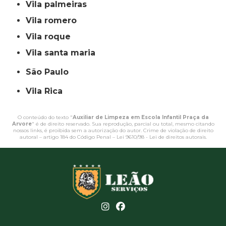
vila palmeiras
vila romero
vila roque
vila santa maria
São Paulo
Vila Rica
O conteúdo do texto "
Auxiliar de Limpeza em Escola Infantil Praça da
Arvore
" é de direito reservado. Sua reprodução, parcial ou total, mesmo citando
nossos links, é proibida sem a autorização do autor. Crime de violação de direito
autoral – artigo 184 do Código Penal –
Lei 9610/98 - Lei de direitos autorais
.