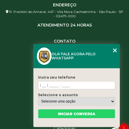
ENDEREÇO
R. Franklin do Amaral, 447 - Vila Nova Cachoeirinha - São Paulo - SP
- 02479-000
ATENDIMENTO 24 HORAS
CONTATO
(11) 3984-0344
OLÁ! FALE AGORA PELO
(11) 3461-5871
WHATSAPP
(11) 3984-0344
contato@leaoservicos.com.br
Insira seu telefone
MENU
Home
Selecione o assunto
Quem somos
Serviços
Blog
INICIAR CONVERSA
Contato
1
Categorias