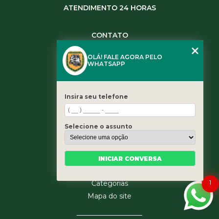
ATENDIMENTO 24 HORAS
CONTATO
(11) 3984-0344
OLÁ! FALE AGORA PELO
(11) 3461-5871
WHATSAPP
(11) 3984-0344
contato@leaoservicos.com.br
Insira seu telefone
MENU
Home
Selecione o assunto
Quem somos
Serviços
Blog
INICIAR CONVERSA
Contato
1
Categorias
Mapa do site