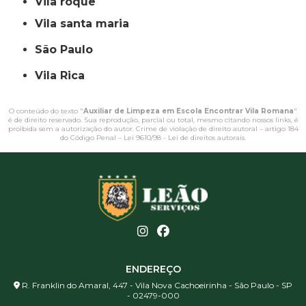
vila roque
vila santa maria
São Paulo
Vila Rica
O conteúdo do texto "
Auxiliar de Limpeza em Escola Encontrar Vila Romana
"
é de direito reservado. Sua reprodução, parcial ou total, mesmo citando nossos links, é
proibida sem a autorização do autor. Crime de violação de direito autoral – artigo 184
do Código Penal –
Lei 9610/98 - Lei de direitos autorais
.
ENDEREÇO
R. Franklin do Amaral, 447 - Vila Nova Cachoeirinha - São Paulo - SP
- 02479-000