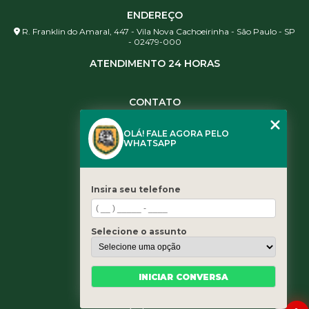
ENDEREÇO
R. Franklin do Amaral, 447 - Vila Nova Cachoeirinha - São Paulo - SP
- 02479-000
ATENDIMENTO 24 HORAS
CONTATO
(11) 3984-0344
OLÁ! FALE AGORA PELO
(11) 3461-5871
WHATSAPP
(11) 3984-0344
contato@leaoservicos.com.br
Insira seu telefone
MENU
Home
Selecione o assunto
Quem somos
Serviços
Blog
INICIAR CONVERSA
Contato