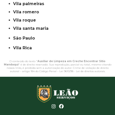
vila palmeiras
vila romero
vila roque
vila santa maria
São Paulo
Vila Rica
O conteúdo do texto "
Auxiliar de Limpeza em Creche Encontrar Sitio
Mandaqui
" é de direito reservado. Sua reprodução, parcial ou total, mesmo citando
nossos links, é proibida sem a autorização do autor. Crime de violação de direito
autoral – artigo 184 do Código Penal –
Lei 9610/98 - Lei de direitos autorais
.