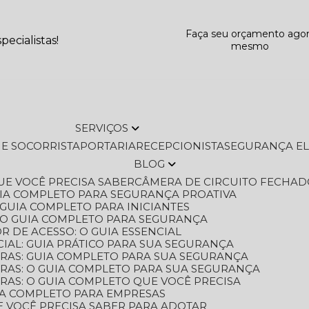
Faça seu orçamento ago
ecialistas!
mesmo
SERVIÇOS
L E SOCORRISTA
PORTARIA
RECEPCIONISTA
SEGURANÇA E
BLOG
QUE VOCÊ PRECISA SABER
CÂMERA DE CIRCUITO FECHAD
GUIA COMPLETO PARA SEGURANÇA PROATIVA
O GUIA COMPLETO PARA INICIANTES
 O GUIA COMPLETO PARA SEGURANÇA
 DE ACESSO: O GUIA ESSENCIAL
IAL: GUIA PRÁTICO PARA SUA SEGURANÇA
ORAS: GUIA COMPLETO PARA SUA SEGURANÇA
ORAS: O GUIA COMPLETO PARA SUA SEGURANÇA
RAS: O GUIA COMPLETO QUE VOCÊ PRECISA
UIA COMPLETO PARA EMPRESAS
E VOCÊ PRECISA SABER PARA ADOTAR