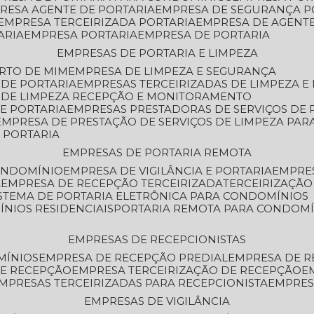
PRESA AGENTE DE PORTARIA
EMPRESA DE SEGURANÇA P
EMPRESA TERCEIRIZADA PORTARIA
EMPRESA DE AGENT
ARIA
EMPRESA PORTARIA
EMPRESA DE PORTARIA
EMPRESAS DE PORTARIA E LIMPEZA
ERTO DE MIM
EMPRESA DE LIMPEZA E SEGURANÇA
 DE PORTARIA
EMPRESAS TERCEIRIZADAS DE LIMPEZA E
S DE LIMPEZA RECEPÇÃO E MONITORAMENTO
DE PORTARIA
EMPRESAS PRESTADORAS DE SERVIÇOS DE 
EMPRESA DE PRESTAÇÃO DE SERVIÇOS DE LIMPEZA PA
E PORTARIA
EMPRESAS DE PORTARIA REMOTA
CONDOMÍNIO
EMPRESA DE VIGILÂNCIA E PORTARIA
EMPRE
A
EMPRESA DE RECEPÇÃO TERCEIRIZADA
TERCEIRIZAÇÃ
ISTEMA DE PORTARIA ELETRÔNICA PARA CONDOMÍNIOS
ÍNIOS RESIDENCIAIS
PORTARIA REMOTA PARA CONDOMÍ
EMPRESAS DE RECEPCIONISTAS
MÍNIOS
EMPRESA DE RECEPÇÃO PREDIAL
EMPRESA DE 
DE RECEPÇÃO
EMPRESA TERCEIRIZAÇÃO DE RECEPÇÃO
EMPRESAS TERCEIRIZADAS PARA RECEPCIONISTA
EMPRE
EMPRESAS DE VIGILÂNCIA