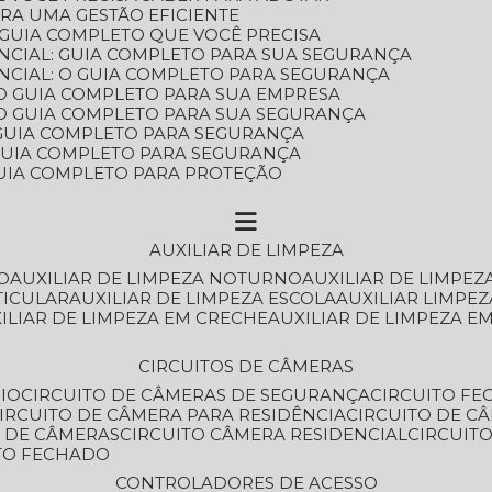
ARA UMA GESTÃO EFICIENTE
 GUIA COMPLETO QUE VOCÊ PRECISA
NCIAL: GUIA COMPLETO PARA SUA SEGURANÇA
NCIAL: O GUIA COMPLETO PARA SEGURANÇA
 O GUIA COMPLETO PARA SUA EMPRESA
: O GUIA COMPLETO PARA SUA SEGURANÇA
: GUIA COMPLETO PARA SEGURANÇA
: GUIA COMPLETO PARA SEGURANÇA
 GUIA COMPLETO PARA PROTEÇÃO
AUXILIAR DE LIMPEZA
O
AUXILIAR DE LIMPEZA NOTURNO
AUXILIAR DE LIMPEZ
TICULAR
AUXILIAR DE LIMPEZA ESCOLA
AUXILIAR LIMPEZ
XILIAR DE LIMPEZA EM CRECHE
AUXILIAR DE LIMPEZA E
CIRCUITOS DE CÂMERAS
IO
CIRCUITO DE CÂMERAS DE SEGURANÇA
CIRCUITO F
CIRCUITO DE CÂMERA PARA RESIDÊNCIA
CIRCUITO DE C
O DE CÂMERAS
CIRCUITO CÂMERA RESIDENCIAL
CIRCUI
ITO FECHADO
CONTROLADORES DE ACESSO