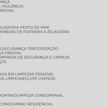
RANÇA
 VIGILÂNCIA
PREDIAL
ZELADORIA PERTO DE MIM
MPRESAS DE PORTARIA E ZELADORIA
A
AL
SEGURANÇA TERCEIRIZAÇÃO
ÇA PREDIAL
EMPRESA DE SEGURANÇA E LIMPEZA
ÇOS
ZADA EM LIMPEZAS PESADAS
 DA LIMPEZA
EQUIPE LIMPEZA
DOMÍNIO
LIMPEZA CONDOMINIAL
 CONDOMÍNIO RESIDENCIAL