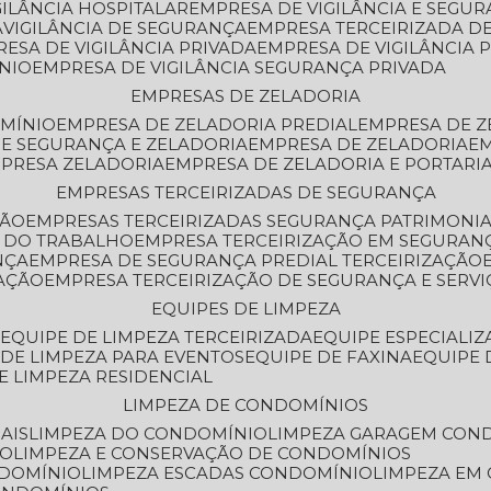
GILÂNCIA HOSPITALAR
EMPRESA DE VIGILÂNCIA E SEGU
A
VIGILÂNCIA DE SEGURANÇA
EMPRESA TERCEIRIZADA DE
RESA DE VIGILÂNCIA PRIVADA
EMPRESA DE VIGILÂNCIA 
ÔNIO
EMPRESA DE VIGILÂNCIA SEGURANÇA PRIVADA
EMPRESAS DE ZELADORIA
OMÍNIO
EMPRESA DE ZELADORIA PREDIAL
EMPRESA DE 
DE SEGURANÇA E ZELADORIA
EMPRESA DE ZELADORIA
E
MPRESA ZELADORIA
EMPRESA DE ZELADORIA E PORTARI
EMPRESAS TERCEIRIZADAS DE SEGURANÇA
ÇÃO
EMPRESAS TERCEIRIZADAS SEGURANÇA PATRIMONI
A DO TRABALHO
EMPRESA TERCEIRIZAÇÃO EM SEGURAN
NÇA
EMPRESA DE SEGURANÇA PREDIAL TERCEIRIZAÇÃO
ZAÇÃO
EMPRESA TERCEIRIZAÇÃO DE SEGURANÇA E SERVI
EQUIPES DE LIMPEZA
A
EQUIPE DE LIMPEZA TERCEIRIZADA
EQUIPE ESPECIALI
E DE LIMPEZA PARA EVENTOS
EQUIPE DE FAXINA
EQUIPE
DE LIMPEZA RESIDENCIAL
LIMPEZA DE CONDOMÍNIOS
AIS
LIMPEZA DO CONDOMÍNIO
LIMPEZA GARAGEM CON
IO
LIMPEZA E CONSERVAÇÃO DE CONDOMÍNIOS
NDOMÍNIO
LIMPEZA ESCADAS CONDOMÍNIO
LIMPEZA EM