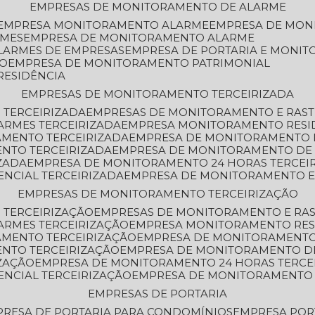
EMPRESAS DE MONITORAMENTO DE ALARME
EMPRESA MONITORAMENTO ALARME
EMPRESA DE MO
RMES
EMPRESA DE MONITORAMENTO ALARME
LARMES DE EMPRESAS
EMPRESA DE PORTARIA E MONI
TO
EMPRESA DE MONITORAMENTO PATRIMONIAL
RESIDÊNCIA
EMPRESAS DE MONITORAMENTO TERCEIRIZADA
 TERCEIRIZADA
EMPRESAS DE MONITORAMENTO E RAS
ARMES TERCEIRIZADA
EMPRESA MONITORAMENTO RESI
AMENTO TERCEIRIZADA
EMPRESA DE MONITORAMENTO 
ENTO TERCEIRIZADA
EMPRESA DE MONITORAMENTO DE
ZADA
EMPRESA DE MONITORAMENTO 24 HORAS TERCEI
ENCIAL TERCEIRIZADA
EMPRESA DE MONITORAMENTO E
EMPRESAS DE MONITORAMENTO TERCEIRIZAÇÃO
 TERCEIRIZAÇÃO
EMPRESAS DE MONITORAMENTO E RA
ARMES TERCEIRIZAÇÃO
EMPRESA MONITORAMENTO RES
AMENTO TERCEIRIZAÇÃO
EMPRESA DE MONITORAMENTO
ENTO TERCEIRIZAÇÃO
EMPRESA DE MONITORAMENTO D
ZAÇÃO
EMPRESA DE MONITORAMENTO 24 HORAS TERCE
ENCIAL TERCEIRIZAÇÃO
EMPRESA DE MONITORAMENTO 
EMPRESAS DE PORTARIA
PRESA DE PORTARIA PARA CONDOMÍNIOS
EMPRESA POR