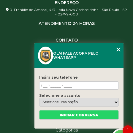
ENDEREÇO
R. Franklin do Amaral, 447 - Vila Nova Cachoeirinha - São Paulo - SP
- 02479-000
ATENDIMENTO 24 HORAS
CONTATO
(11) 3984-0344
OLÁ! FALE AGORA PELO
(11) 3461-5871
WHATSAPP
(11) 3984-0344
contato@leaoservicos.com.br
Insira seu telefone
MENU
Home
Selecione o assunto
Quem somos
Serviços
Blog
INICIAR CONVERSA
Contato
1
Categorias