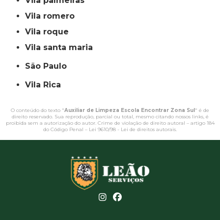
vila palmeiras
vila romero
vila roque
vila santa maria
São Paulo
Vila Rica
O conteúdo do texto "
Auxiliar de Limpeza Escola Encontrar Zona Sul
" é de
direito reservado. Sua reprodução, parcial ou total, mesmo citando nossos links, é
proibida sem a autorização do autor. Crime de violação de direito autoral – artigo 184
do Código Penal –
Lei 9610/98 - Lei de direitos autorais
.