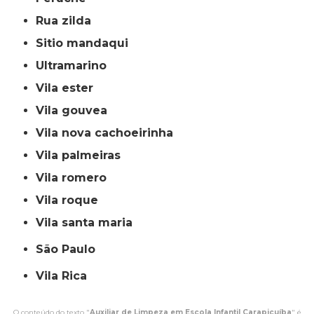
rua zilda
sitio mandaqui
ultramarino
vila ester
vila gouvea
vila nova cachoeirinha
vila palmeiras
vila romero
vila roque
vila santa maria
São Paulo
Vila Rica
O conteúdo do texto "
Auxiliar de Limpeza em Escola Infantil Carapicuíba
" é