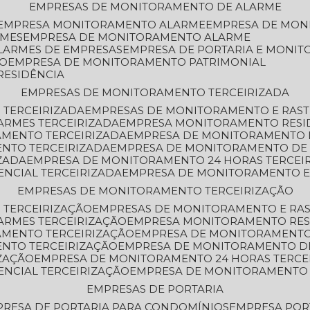
EMPRESAS DE MONITORAMENTO DE ALARME
EMPRESA MONITORAMENTO ALARME
EMPRESA DE MO
RMES
EMPRESA DE MONITORAMENTO ALARME
LARMES DE EMPRESAS
EMPRESA DE PORTARIA E MONI
TO
EMPRESA DE MONITORAMENTO PATRIMONIAL
RESIDÊNCIA
EMPRESAS DE MONITORAMENTO TERCEIRIZADA
 TERCEIRIZADA
EMPRESAS DE MONITORAMENTO E RAS
ARMES TERCEIRIZADA
EMPRESA MONITORAMENTO RESI
AMENTO TERCEIRIZADA
EMPRESA DE MONITORAMENTO 
ENTO TERCEIRIZADA
EMPRESA DE MONITORAMENTO DE
ZADA
EMPRESA DE MONITORAMENTO 24 HORAS TERCEI
ENCIAL TERCEIRIZADA
EMPRESA DE MONITORAMENTO E
EMPRESAS DE MONITORAMENTO TERCEIRIZAÇÃO
 TERCEIRIZAÇÃO
EMPRESAS DE MONITORAMENTO E RA
ARMES TERCEIRIZAÇÃO
EMPRESA MONITORAMENTO RES
AMENTO TERCEIRIZAÇÃO
EMPRESA DE MONITORAMENTO
ENTO TERCEIRIZAÇÃO
EMPRESA DE MONITORAMENTO D
ZAÇÃO
EMPRESA DE MONITORAMENTO 24 HORAS TERCE
ENCIAL TERCEIRIZAÇÃO
EMPRESA DE MONITORAMENTO 
EMPRESAS DE PORTARIA
PRESA DE PORTARIA PARA CONDOMÍNIOS
EMPRESA POR