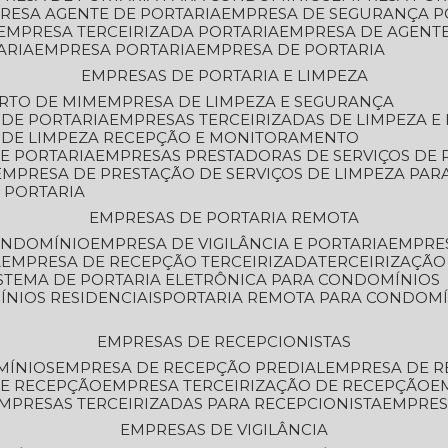
PRESA AGENTE DE PORTARIA
EMPRESA DE SEGURANÇA P
EMPRESA TERCEIRIZADA PORTARIA
EMPRESA DE AGENT
ARIA
EMPRESA PORTARIA
EMPRESA DE PORTARIA
EMPRESAS DE PORTARIA E LIMPEZA
ERTO DE MIM
EMPRESA DE LIMPEZA E SEGURANÇA
 DE PORTARIA
EMPRESAS TERCEIRIZADAS DE LIMPEZA E
S DE LIMPEZA RECEPÇÃO E MONITORAMENTO
DE PORTARIA
EMPRESAS PRESTADORAS DE SERVIÇOS DE 
EMPRESA DE PRESTAÇÃO DE SERVIÇOS DE LIMPEZA PA
E PORTARIA
EMPRESAS DE PORTARIA REMOTA
CONDOMÍNIO
EMPRESA DE VIGILÂNCIA E PORTARIA
EMPRE
A
EMPRESA DE RECEPÇÃO TERCEIRIZADA
TERCEIRIZAÇÃ
ISTEMA DE PORTARIA ELETRÔNICA PARA CONDOMÍNIOS
ÍNIOS RESIDENCIAIS
PORTARIA REMOTA PARA CONDOMÍ
EMPRESAS DE RECEPCIONISTAS
MÍNIOS
EMPRESA DE RECEPÇÃO PREDIAL
EMPRESA DE 
DE RECEPÇÃO
EMPRESA TERCEIRIZAÇÃO DE RECEPÇÃO
EMPRESAS TERCEIRIZADAS PARA RECEPCIONISTA
EMPRE
EMPRESAS DE VIGILÂNCIA