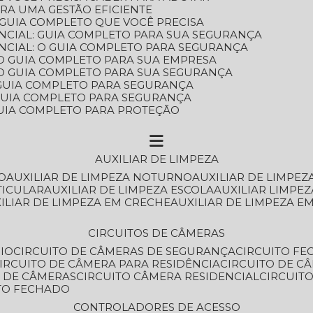
ARA UMA GESTÃO EFICIENTE
 GUIA COMPLETO QUE VOCÊ PRECISA
NCIAL: GUIA COMPLETO PARA SUA SEGURANÇA
NCIAL: O GUIA COMPLETO PARA SEGURANÇA
 O GUIA COMPLETO PARA SUA EMPRESA
: O GUIA COMPLETO PARA SUA SEGURANÇA
: GUIA COMPLETO PARA SEGURANÇA
: GUIA COMPLETO PARA SEGURANÇA
 GUIA COMPLETO PARA PROTEÇÃO
AUXILIAR DE LIMPEZA
O
AUXILIAR DE LIMPEZA NOTURNO
AUXILIAR DE LIMPEZ
TICULAR
AUXILIAR DE LIMPEZA ESCOLA
AUXILIAR LIMPEZ
XILIAR DE LIMPEZA EM CRECHE
AUXILIAR DE LIMPEZA E
CIRCUITOS DE CÂMERAS
IO
CIRCUITO DE CÂMERAS DE SEGURANÇA
CIRCUITO F
CIRCUITO DE CÂMERA PARA RESIDÊNCIA
CIRCUITO DE C
O DE CÂMERAS
CIRCUITO CÂMERA RESIDENCIAL
CIRCUI
ITO FECHADO
CONTROLADORES DE ACESSO