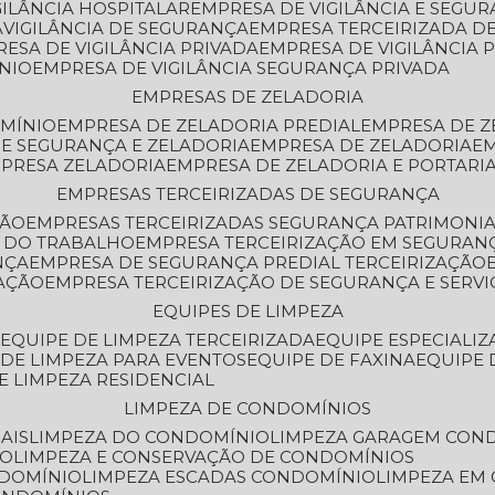
GILÂNCIA HOSPITALAR
EMPRESA DE VIGILÂNCIA E SEGU
A
VIGILÂNCIA DE SEGURANÇA
EMPRESA TERCEIRIZADA DE
RESA DE VIGILÂNCIA PRIVADA
EMPRESA DE VIGILÂNCIA 
ÔNIO
EMPRESA DE VIGILÂNCIA SEGURANÇA PRIVADA
EMPRESAS DE ZELADORIA
OMÍNIO
EMPRESA DE ZELADORIA PREDIAL
EMPRESA DE 
DE SEGURANÇA E ZELADORIA
EMPRESA DE ZELADORIA
E
MPRESA ZELADORIA
EMPRESA DE ZELADORIA E PORTARI
EMPRESAS TERCEIRIZADAS DE SEGURANÇA
ÇÃO
EMPRESAS TERCEIRIZADAS SEGURANÇA PATRIMONI
A DO TRABALHO
EMPRESA TERCEIRIZAÇÃO EM SEGURAN
NÇA
EMPRESA DE SEGURANÇA PREDIAL TERCEIRIZAÇÃO
ZAÇÃO
EMPRESA TERCEIRIZAÇÃO DE SEGURANÇA E SERVI
EQUIPES DE LIMPEZA
A
EQUIPE DE LIMPEZA TERCEIRIZADA
EQUIPE ESPECIALI
E DE LIMPEZA PARA EVENTOS
EQUIPE DE FAXINA
EQUIPE
DE LIMPEZA RESIDENCIAL
LIMPEZA DE CONDOMÍNIOS
AIS
LIMPEZA DO CONDOMÍNIO
LIMPEZA GARAGEM CON
IO
LIMPEZA E CONSERVAÇÃO DE CONDOMÍNIOS
NDOMÍNIO
LIMPEZA ESCADAS CONDOMÍNIO
LIMPEZA EM