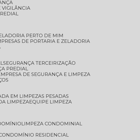
RANÇA
 VIGILÂNCIA
PREDIAL
ZELADORIA PERTO DE MIM
MPRESAS DE PORTARIA E ZELADORIA
A
AL
SEGURANÇA TERCEIRIZAÇÃO
ÇA PREDIAL
EMPRESA DE SEGURANÇA E LIMPEZA
ÇOS
ZADA EM LIMPEZAS PESADAS
 DA LIMPEZA
EQUIPE LIMPEZA
DOMÍNIO
LIMPEZA CONDOMINIAL
 CONDOMÍNIO RESIDENCIAL