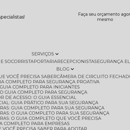
Faça seu orçamento ago
ecialistas!
mesmo
SERVIÇOS
L E SOCORRISTA
PORTARIA
RECEPCIONISTA
SEGURANÇA E
BLOG
QUE VOCÊ PRECISA SABER
CÂMERA DE CIRCUITO FECHAD
GUIA COMPLETO PARA SEGURANÇA PROATIVA
O GUIA COMPLETO PARA INICIANTES
 O GUIA COMPLETO PARA SEGURANÇA
 DE ACESSO: O GUIA ESSENCIAL
IAL: GUIA PRÁTICO PARA SUA SEGURANÇA
ORAS: GUIA COMPLETO PARA SUA SEGURANÇA
ORAS: O GUIA COMPLETO PARA SUA SEGURANÇA
RAS: O GUIA COMPLETO QUE VOCÊ PRECISA
UIA COMPLETO PARA EMPRESAS
E VOCÊ PRECISA SABER PARA ADOTAR