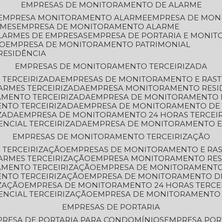
EMPRESAS DE MONITORAMENTO DE ALARME
EMPRESA MONITORAMENTO ALARME
EMPRESA DE MO
RMES
EMPRESA DE MONITORAMENTO ALARME
LARMES DE EMPRESAS
EMPRESA DE PORTARIA E MONI
TO
EMPRESA DE MONITORAMENTO PATRIMONIAL
RESIDÊNCIA
EMPRESAS DE MONITORAMENTO TERCEIRIZADA
 TERCEIRIZADA
EMPRESAS DE MONITORAMENTO E RAS
ARMES TERCEIRIZADA
EMPRESA MONITORAMENTO RESI
AMENTO TERCEIRIZADA
EMPRESA DE MONITORAMENTO 
ENTO TERCEIRIZADA
EMPRESA DE MONITORAMENTO DE
ZADA
EMPRESA DE MONITORAMENTO 24 HORAS TERCEI
ENCIAL TERCEIRIZADA
EMPRESA DE MONITORAMENTO E
EMPRESAS DE MONITORAMENTO TERCEIRIZAÇÃO
 TERCEIRIZAÇÃO
EMPRESAS DE MONITORAMENTO E RA
ARMES TERCEIRIZAÇÃO
EMPRESA MONITORAMENTO RES
AMENTO TERCEIRIZAÇÃO
EMPRESA DE MONITORAMENTO
ENTO TERCEIRIZAÇÃO
EMPRESA DE MONITORAMENTO D
ZAÇÃO
EMPRESA DE MONITORAMENTO 24 HORAS TERCE
ENCIAL TERCEIRIZAÇÃO
EMPRESA DE MONITORAMENTO 
EMPRESAS DE PORTARIA
PRESA DE PORTARIA PARA CONDOMÍNIOS
EMPRESA POR