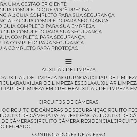
ARA UMA GESTÃO EFICIENTE
 GUIA COMPLETO QUE VOCÊ PRECISA
NCIAL: GUIA COMPLETO PARA SUA SEGURANÇA
NCIAL: O GUIA COMPLETO PARA SEGURANÇA
 O GUIA COMPLETO PARA SUA EMPRESA
: O GUIA COMPLETO PARA SUA SEGURANÇA
: GUIA COMPLETO PARA SEGURANÇA
: GUIA COMPLETO PARA SEGURANÇA
 GUIA COMPLETO PARA PROTEÇÃO
AUXILIAR DE LIMPEZA
O
AUXILIAR DE LIMPEZA NOTURNO
AUXILIAR DE LIMPEZ
TICULAR
AUXILIAR DE LIMPEZA ESCOLA
AUXILIAR LIMPEZ
XILIAR DE LIMPEZA EM CRECHE
AUXILIAR DE LIMPEZA E
CIRCUITOS DE CÂMERAS
IO
CIRCUITO DE CÂMERAS DE SEGURANÇA
CIRCUITO F
CIRCUITO DE CÂMERA PARA RESIDÊNCIA
CIRCUITO DE C
O DE CÂMERAS
CIRCUITO CÂMERA RESIDENCIAL
CIRCUI
ITO FECHADO
CONTROLADORES DE ACESSO