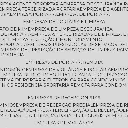
PRESA AGENTE DE PORTARIA
EMPRESA DE SEGURANÇA P
EMPRESA TERCEIRIZADA PORTARIA
EMPRESA DE AGENT
ARIA
EMPRESA PORTARIA
EMPRESA DE PORTARIA
EMPRESAS DE PORTARIA E LIMPEZA
ERTO DE MIM
EMPRESA DE LIMPEZA E SEGURANÇA
 DE PORTARIA
EMPRESAS TERCEIRIZADAS DE LIMPEZA E
S DE LIMPEZA RECEPÇÃO E MONITORAMENTO
DE PORTARIA
EMPRESAS PRESTADORAS DE SERVIÇOS DE 
EMPRESA DE PRESTAÇÃO DE SERVIÇOS DE LIMPEZA PA
E PORTARIA
EMPRESAS DE PORTARIA REMOTA
CONDOMÍNIO
EMPRESA DE VIGILÂNCIA E PORTARIA
EMPRE
A
EMPRESA DE RECEPÇÃO TERCEIRIZADA
TERCEIRIZAÇÃ
ISTEMA DE PORTARIA ELETRÔNICA PARA CONDOMÍNIOS
ÍNIOS RESIDENCIAIS
PORTARIA REMOTA PARA CONDOMÍ
EMPRESAS DE RECEPCIONISTAS
MÍNIOS
EMPRESA DE RECEPÇÃO PREDIAL
EMPRESA DE 
DE RECEPÇÃO
EMPRESA TERCEIRIZAÇÃO DE RECEPÇÃO
EMPRESAS TERCEIRIZADAS PARA RECEPCIONISTA
EMPRE
EMPRESAS DE VIGILÂNCIA