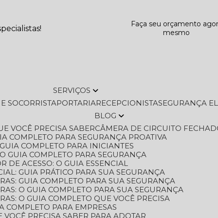
Faça seu orçamento ago
ecialistas!
mesmo
SERVIÇOS
L E SOCORRISTA
PORTARIA
RECEPCIONISTA
SEGURANÇA E
BLOG
QUE VOCÊ PRECISA SABER
CÂMERA DE CIRCUITO FECHAD
GUIA COMPLETO PARA SEGURANÇA PROATIVA
O GUIA COMPLETO PARA INICIANTES
 O GUIA COMPLETO PARA SEGURANÇA
 DE ACESSO: O GUIA ESSENCIAL
IAL: GUIA PRÁTICO PARA SUA SEGURANÇA
ORAS: GUIA COMPLETO PARA SUA SEGURANÇA
ORAS: O GUIA COMPLETO PARA SUA SEGURANÇA
RAS: O GUIA COMPLETO QUE VOCÊ PRECISA
UIA COMPLETO PARA EMPRESAS
E VOCÊ PRECISA SABER PARA ADOTAR