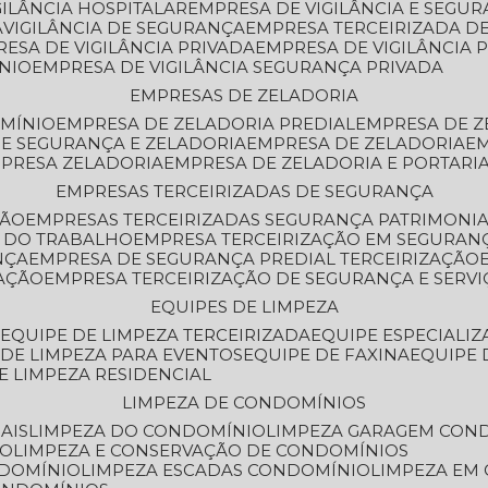
GILÂNCIA HOSPITALAR
EMPRESA DE VIGILÂNCIA E SEGU
A
VIGILÂNCIA DE SEGURANÇA
EMPRESA TERCEIRIZADA DE
RESA DE VIGILÂNCIA PRIVADA
EMPRESA DE VIGILÂNCIA 
ÔNIO
EMPRESA DE VIGILÂNCIA SEGURANÇA PRIVADA
EMPRESAS DE ZELADORIA
OMÍNIO
EMPRESA DE ZELADORIA PREDIAL
EMPRESA DE 
DE SEGURANÇA E ZELADORIA
EMPRESA DE ZELADORIA
E
MPRESA ZELADORIA
EMPRESA DE ZELADORIA E PORTARI
EMPRESAS TERCEIRIZADAS DE SEGURANÇA
ÇÃO
EMPRESAS TERCEIRIZADAS SEGURANÇA PATRIMONI
A DO TRABALHO
EMPRESA TERCEIRIZAÇÃO EM SEGURAN
NÇA
EMPRESA DE SEGURANÇA PREDIAL TERCEIRIZAÇÃO
ZAÇÃO
EMPRESA TERCEIRIZAÇÃO DE SEGURANÇA E SERVI
EQUIPES DE LIMPEZA
A
EQUIPE DE LIMPEZA TERCEIRIZADA
EQUIPE ESPECIALI
E DE LIMPEZA PARA EVENTOS
EQUIPE DE FAXINA
EQUIPE
DE LIMPEZA RESIDENCIAL
LIMPEZA DE CONDOMÍNIOS
AIS
LIMPEZA DO CONDOMÍNIO
LIMPEZA GARAGEM CON
IO
LIMPEZA E CONSERVAÇÃO DE CONDOMÍNIOS
NDOMÍNIO
LIMPEZA ESCADAS CONDOMÍNIO
LIMPEZA EM