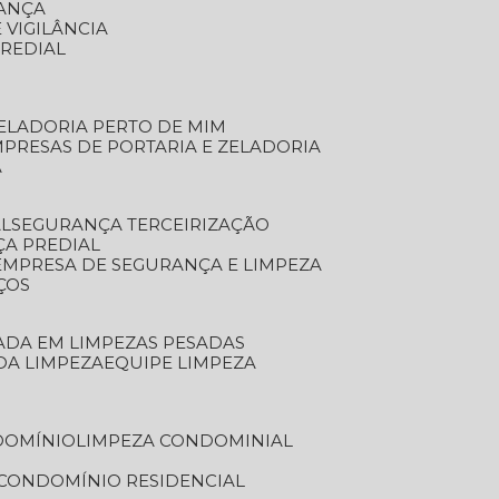
RANÇA
 VIGILÂNCIA
PREDIAL
ZELADORIA PERTO DE MIM
MPRESAS DE PORTARIA E ZELADORIA
A
AL
SEGURANÇA TERCEIRIZAÇÃO
ÇA PREDIAL
EMPRESA DE SEGURANÇA E LIMPEZA
ÇOS
ZADA EM LIMPEZAS PESADAS
 DA LIMPEZA
EQUIPE LIMPEZA
DOMÍNIO
LIMPEZA CONDOMINIAL
 CONDOMÍNIO RESIDENCIAL