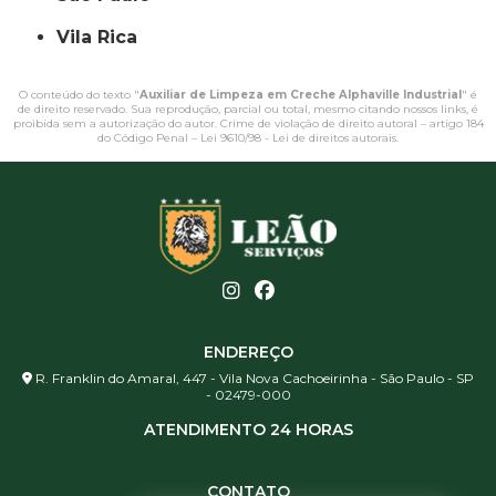
Vila Rica
O conteúdo do texto "
Auxiliar de Limpeza em Creche Alphaville Industrial
" é
de direito reservado. Sua reprodução, parcial ou total, mesmo citando nossos links, é
proibida sem a autorização do autor. Crime de violação de direito autoral – artigo 184
do Código Penal –
Lei 9610/98 - Lei de direitos autorais
.
ENDEREÇO
R. Franklin do Amaral, 447 - Vila Nova Cachoeirinha - São Paulo - SP
- 02479-000
ATENDIMENTO 24 HORAS
CONTATO