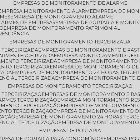
EMPRESAS DE MONITORAMENTO DE ALARME
EMPRESA MONITORAMENTO ALARME
EMPRESA DE MO
RMES
EMPRESA DE MONITORAMENTO ALARME
LARMES DE EMPRESAS
EMPRESA DE PORTARIA E MONI
TO
EMPRESA DE MONITORAMENTO PATRIMONIAL
RESIDÊNCIA
EMPRESAS DE MONITORAMENTO TERCEIRIZADA
 TERCEIRIZADA
EMPRESAS DE MONITORAMENTO E RAS
ARMES TERCEIRIZADA
EMPRESA MONITORAMENTO RESI
AMENTO TERCEIRIZADA
EMPRESA DE MONITORAMENTO 
ENTO TERCEIRIZADA
EMPRESA DE MONITORAMENTO DE
ZADA
EMPRESA DE MONITORAMENTO 24 HORAS TERCEI
ENCIAL TERCEIRIZADA
EMPRESA DE MONITORAMENTO E
EMPRESAS DE MONITORAMENTO TERCEIRIZAÇÃO
 TERCEIRIZAÇÃO
EMPRESAS DE MONITORAMENTO E RA
ARMES TERCEIRIZAÇÃO
EMPRESA MONITORAMENTO RES
AMENTO TERCEIRIZAÇÃO
EMPRESA DE MONITORAMENTO
ENTO TERCEIRIZAÇÃO
EMPRESA DE MONITORAMENTO D
ZAÇÃO
EMPRESA DE MONITORAMENTO 24 HORAS TERCE
ENCIAL TERCEIRIZAÇÃO
EMPRESA DE MONITORAMENTO 
EMPRESAS DE PORTARIA
PRESA DE PORTARIA PARA CONDOMÍNIOS
EMPRESA POR