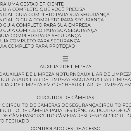
ARA UMA GESTÃO EFICIENTE
 GUIA COMPLETO QUE VOCÊ PRECISA
NCIAL: GUIA COMPLETO PARA SUA SEGURANÇA
NCIAL: O GUIA COMPLETO PARA SEGURANÇA
 O GUIA COMPLETO PARA SUA EMPRESA
: O GUIA COMPLETO PARA SUA SEGURANÇA
: GUIA COMPLETO PARA SEGURANÇA
: GUIA COMPLETO PARA SEGURANÇA
 GUIA COMPLETO PARA PROTEÇÃO
AUXILIAR DE LIMPEZA
O
AUXILIAR DE LIMPEZA NOTURNO
AUXILIAR DE LIMPEZ
TICULAR
AUXILIAR DE LIMPEZA ESCOLA
AUXILIAR LIMPEZ
XILIAR DE LIMPEZA EM CRECHE
AUXILIAR DE LIMPEZA E
CIRCUITOS DE CÂMERAS
IO
CIRCUITO DE CÂMERAS DE SEGURANÇA
CIRCUITO F
CIRCUITO DE CÂMERA PARA RESIDÊNCIA
CIRCUITO DE C
O DE CÂMERAS
CIRCUITO CÂMERA RESIDENCIAL
CIRCUI
ITO FECHADO
CONTROLADORES DE ACESSO