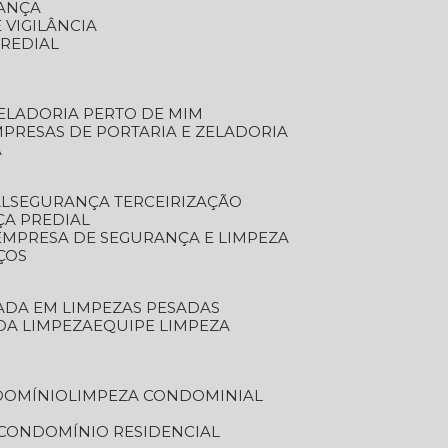
RANÇA
 VIGILÂNCIA
PREDIAL
ZELADORIA PERTO DE MIM
MPRESAS DE PORTARIA E ZELADORIA
A
AL
SEGURANÇA TERCEIRIZAÇÃO
ÇA PREDIAL
EMPRESA DE SEGURANÇA E LIMPEZA
ÇOS
ZADA EM LIMPEZAS PESADAS
 DA LIMPEZA
EQUIPE LIMPEZA
DOMÍNIO
LIMPEZA CONDOMINIAL
 CONDOMÍNIO RESIDENCIAL