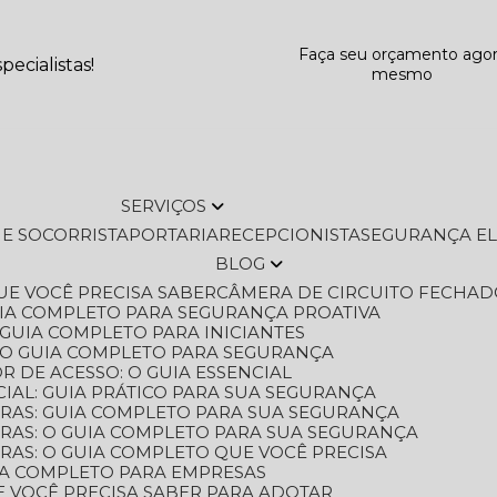
Faça seu orçamento ago
ecialistas!
mesmo
SERVIÇOS
L E SOCORRISTA
PORTARIA
RECEPCIONISTA
SEGURANÇA E
BLOG
QUE VOCÊ PRECISA SABER
CÂMERA DE CIRCUITO FECHAD
GUIA COMPLETO PARA SEGURANÇA PROATIVA
O GUIA COMPLETO PARA INICIANTES
 O GUIA COMPLETO PARA SEGURANÇA
 DE ACESSO: O GUIA ESSENCIAL
IAL: GUIA PRÁTICO PARA SUA SEGURANÇA
ORAS: GUIA COMPLETO PARA SUA SEGURANÇA
ORAS: O GUIA COMPLETO PARA SUA SEGURANÇA
RAS: O GUIA COMPLETO QUE VOCÊ PRECISA
UIA COMPLETO PARA EMPRESAS
E VOCÊ PRECISA SABER PARA ADOTAR