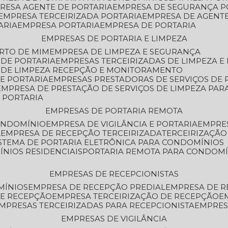
PRESA AGENTE DE PORTARIA
EMPRESA DE SEGURANÇA P
EMPRESA TERCEIRIZADA PORTARIA
EMPRESA DE AGENT
ARIA
EMPRESA PORTARIA
EMPRESA DE PORTARIA
EMPRESAS DE PORTARIA E LIMPEZA
ERTO DE MIM
EMPRESA DE LIMPEZA E SEGURANÇA
 DE PORTARIA
EMPRESAS TERCEIRIZADAS DE LIMPEZA E
S DE LIMPEZA RECEPÇÃO E MONITORAMENTO
DE PORTARIA
EMPRESAS PRESTADORAS DE SERVIÇOS DE 
EMPRESA DE PRESTAÇÃO DE SERVIÇOS DE LIMPEZA PA
E PORTARIA
EMPRESAS DE PORTARIA REMOTA
CONDOMÍNIO
EMPRESA DE VIGILÂNCIA E PORTARIA
EMPRE
A
EMPRESA DE RECEPÇÃO TERCEIRIZADA
TERCEIRIZAÇÃ
ISTEMA DE PORTARIA ELETRÔNICA PARA CONDOMÍNIOS
ÍNIOS RESIDENCIAIS
PORTARIA REMOTA PARA CONDOMÍ
EMPRESAS DE RECEPCIONISTAS
MÍNIOS
EMPRESA DE RECEPÇÃO PREDIAL
EMPRESA DE 
DE RECEPÇÃO
EMPRESA TERCEIRIZAÇÃO DE RECEPÇÃO
EMPRESAS TERCEIRIZADAS PARA RECEPCIONISTA
EMPRE
EMPRESAS DE VIGILÂNCIA