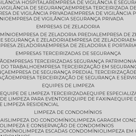
GILÂNCIA HOSPITALAR
EMPRESA DE VIGILÂNCIA E SEGU
A
VIGILÂNCIA DE SEGURANÇA
EMPRESA TERCEIRIZADA DE
RESA DE VIGILÂNCIA PRIVADA
EMPRESA DE VIGILÂNCIA 
ÔNIO
EMPRESA DE VIGILÂNCIA SEGURANÇA PRIVADA
EMPRESAS DE ZELADORIA
OMÍNIO
EMPRESA DE ZELADORIA PREDIAL
EMPRESA DE 
DE SEGURANÇA E ZELADORIA
EMPRESA DE ZELADORIA
E
MPRESA ZELADORIA
EMPRESA DE ZELADORIA E PORTARI
EMPRESAS TERCEIRIZADAS DE SEGURANÇA
ÇÃO
EMPRESAS TERCEIRIZADAS SEGURANÇA PATRIMONI
A DO TRABALHO
EMPRESA TERCEIRIZAÇÃO EM SEGURAN
NÇA
EMPRESA DE SEGURANÇA PREDIAL TERCEIRIZAÇÃO
ZAÇÃO
EMPRESA TERCEIRIZAÇÃO DE SEGURANÇA E SERVI
EQUIPES DE LIMPEZA
A
EQUIPE DE LIMPEZA TERCEIRIZADA
EQUIPE ESPECIALI
E DE LIMPEZA PARA EVENTOS
EQUIPE DE FAXINA
EQUIPE
DE LIMPEZA RESIDENCIAL
LIMPEZA DE CONDOMÍNIOS
AIS
LIMPEZA DO CONDOMÍNIO
LIMPEZA GARAGEM CON
IO
LIMPEZA E CONSERVAÇÃO DE CONDOMÍNIOS
NDOMÍNIO
LIMPEZA ESCADAS CONDOMÍNIO
LIMPEZA EM